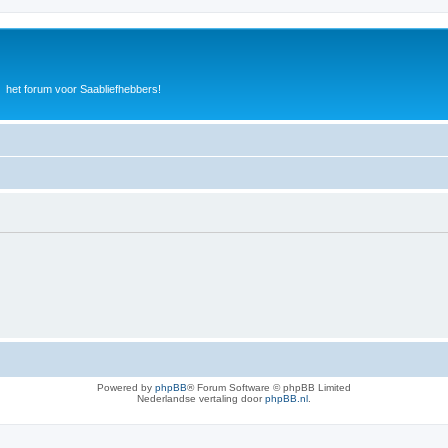
het forum voor Saabliefhebbers!
Powered by
phpBB
® Forum Software © phpBB Limited
Nederlandse vertaling door
phpBB.nl
.