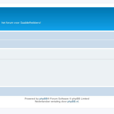
het forum voor Saabliefhebbers!
Powered by
phpBB
® Forum Software © phpBB Limited
Nederlandse vertaling door
phpBB.nl
.