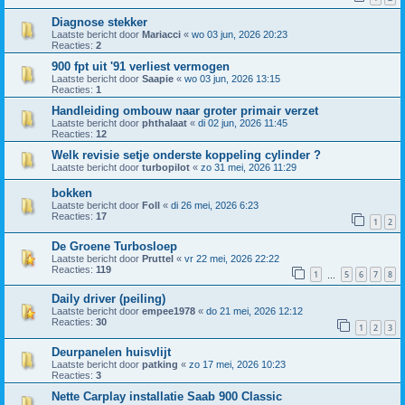
Diagnose stekker
Laatste bericht door
Mariacci
«
wo 03 jun, 2026 20:23
Reacties:
2
900 fpt uit '91 verliest vermogen
Laatste bericht door
Saapie
«
wo 03 jun, 2026 13:15
Reacties:
1
Handleiding ombouw naar groter primair verzet
Laatste bericht door
phthalaat
«
di 02 jun, 2026 11:45
Reacties:
12
Welk revisie setje onderste koppeling cylinder ?
Laatste bericht door
turbopilot
«
zo 31 mei, 2026 11:29
bokken
Laatste bericht door
Foll
«
di 26 mei, 2026 6:23
Reacties:
17
1
2
De Groene Turbosloep
Laatste bericht door
Pruttel
«
vr 22 mei, 2026 22:22
Reacties:
119
1
5
6
7
8
…
Daily driver (peiling)
Laatste bericht door
empee1978
«
do 21 mei, 2026 12:12
Reacties:
30
1
2
3
Deurpanelen huisvlijt
Laatste bericht door
patking
«
zo 17 mei, 2026 10:23
Reacties:
3
Nette Carplay installatie Saab 900 Classic