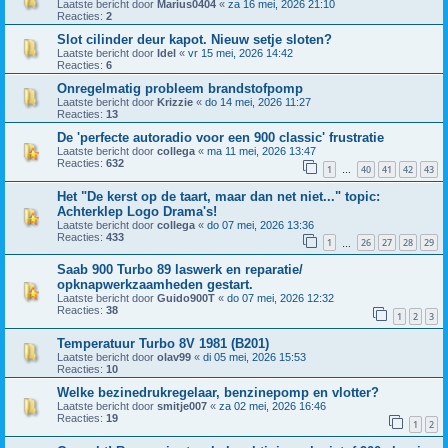
Laatste bericht door
Marius0404
«
za 16 mei, 2026 21:10
Reacties:
2
Slot cilinder deur kapot. Nieuw setje sloten?
Laatste bericht door
Idel
«
vr 15 mei, 2026 14:42
Reacties:
6
Onregelmatig probleem brandstofpomp
Laatste bericht door
Krizzie
«
do 14 mei, 2026 11:27
Reacties:
13
De 'perfecte autoradio voor een 900 classic' frustratie
Laatste bericht door
collega
«
ma 11 mei, 2026 13:47
Reacties:
632
1
40
41
42
43
…
Het "De kerst op de taart, maar dan net niet..." topic:
Achterklep Logo Drama's!
Laatste bericht door
collega
«
do 07 mei, 2026 13:36
Reacties:
433
1
26
27
28
29
…
Saab 900 Turbo 89 laswerk en reparatie/
opknapwerkzaamheden gestart.
Laatste bericht door
Guido900T
«
do 07 mei, 2026 12:32
Reacties:
38
1
2
3
Temperatuur Turbo 8V 1981 (B201)
Laatste bericht door
olav99
«
di 05 mei, 2026 15:53
Reacties:
10
Welke bezinedrukregelaar, benzinepomp en vlotter?
Laatste bericht door
smitje007
«
za 02 mei, 2026 16:46
Reacties:
19
1
2