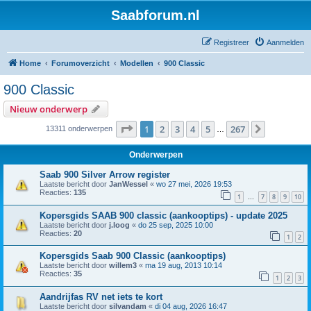
Saabforum.nl
Registreer
Aanmelden
Home
Forumoverzicht
Modellen
900 Classic
900 Classic
Nieuw onderwerp
Pagina
1
van
267
1
2
3
4
5
267
Volgende
13311 onderwerpen
…
Onderwerpen
Saab 900 Silver Arrow register
Laatste bericht door
JanWessel
«
wo 27 mei, 2026 19:53
Reacties:
135
1
7
8
9
10
…
Kopersgids SAAB 900 classic (aankooptips) - update 2025
Laatste bericht door
j.loog
«
do 25 sep, 2025 10:00
Reacties:
20
1
2
Kopersgids Saab 900 Classic (aankooptips)
Laatste bericht door
willem3
«
ma 19 aug, 2013 10:14
Reacties:
35
1
2
3
Aandrijfas RV net iets te kort
Laatste bericht door
silvandam
«
di 04 aug, 2026 16:47