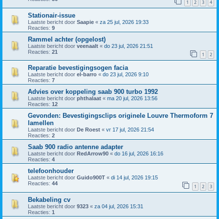
1
2
3
4
Stationair-issue
Laatste bericht door
Saapie
«
za 25 jul, 2026 19:33
Reacties:
9
Rammel achter (opgelost)
Laatste bericht door
veenaalt
«
do 23 jul, 2026 21:51
Reacties:
21
1
2
Reparatie bevestigingsogen facia
Laatste bericht door
el-barro
«
do 23 jul, 2026 9:10
Reacties:
7
Advies over koppeling saab 900 turbo 1992
Laatste bericht door
phthalaat
«
ma 20 jul, 2026 13:56
Reacties:
12
Gevonden: Bevestigingsclips originele Louvre Thermoform 7
lamellen
Laatste bericht door
De Roest
«
vr 17 jul, 2026 21:54
Reacties:
2
Saab 900 radio antenne adapter
Laatste bericht door
RedArrow90
«
do 16 jul, 2026 16:16
Reacties:
4
telefoonhouder
Laatste bericht door
Guido900T
«
di 14 jul, 2026 19:15
Reacties:
44
1
2
3
Bekabeling cv
Laatste bericht door
9323
«
za 04 jul, 2026 15:31
Reacties:
1