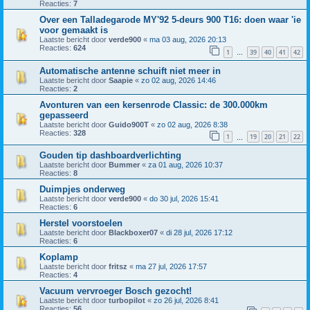
Reacties:
7
Over een Talladegarode MY'92 5-deurs 900 T16: doen waar 'ie
voor gemaakt is
Laatste bericht door
verde900
«
ma 03 aug, 2026 20:13
Reacties:
624
1
39
40
41
42
…
Automatische antenne schuift niet meer in
Laatste bericht door
Saapie
«
zo 02 aug, 2026 14:46
Reacties:
2
Avonturen van een kersenrode Classic: de 300.000km
gepasseerd
Laatste bericht door
Guido900T
«
zo 02 aug, 2026 8:38
Reacties:
328
1
19
20
21
22
…
Gouden tip dashboardverlichting
Laatste bericht door
Bummer
«
za 01 aug, 2026 10:37
Reacties:
8
Duimpjes onderweg
Laatste bericht door
verde900
«
do 30 jul, 2026 15:41
Reacties:
6
Herstel voorstoelen
Laatste bericht door
Blackboxer07
«
di 28 jul, 2026 17:12
Reacties:
6
Koplamp
Laatste bericht door
fritsz
«
ma 27 jul, 2026 17:57
Reacties:
4
Vacuum vervroeger Bosch gezocht!
Laatste bericht door
turbopilot
«
zo 26 jul, 2026 8:41
Reacties:
56