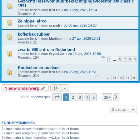
Gezocht! Reservoir stuurbekrachtigingsvloeistof 900 classic
1991
Laatste bericht door
Krizzie
«
do 30 apr, 2026 17:14
Reacties:
2
2e nippel airco
Laatste bericht door
scandi
«
do 30 apr, 2026 14:26
kofferbak rubber
Laatste bericht door
Martindr
«
ma 27 apr, 2026 18:01
Reacties:
11
zwarte 900 5 drs in Nederland
Laatste bericht door
Style&Co
«
zo 26 apr, 2026 10:56
Reacties:
134
1
6
7
8
9
…
Knutselen en poetsen
Laatste bericht door
Krizzie
«
za 25 apr, 2026 11:51
Reacties:
214
1
12
13
14
15
…
Nieuw onderwerp
Pagina
1
van
267
1
2
3
4
5
267
Volgende
13311 onderwerpen
…
Ga naar
FORUMPERMISSIES
Je
kunt niet
nieuwe berichten plaatsen in dit forum
Je
kunt niet
reageren op onderwerpen in dit forum
Je
kunt niet
je eigen berichten wijzigen in dit forum