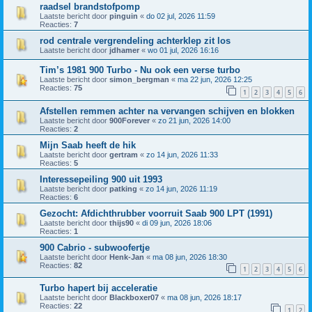
raadsel brandstofpomp
Laatste bericht door
pinguin
«
do 02 jul, 2026 11:59
Reacties:
7
rod centrale vergrendeling achterklep zit los
Laatste bericht door
jdhamer
«
wo 01 jul, 2026 16:16
Tim’s 1981 900 Turbo - Nu ook een verse turbo
Laatste bericht door
simon_bergman
«
ma 22 jun, 2026 12:25
Reacties:
75
1
2
3
4
5
6
Afstellen remmen achter na vervangen schijven en blokken
Laatste bericht door
900Forever
«
zo 21 jun, 2026 14:00
Reacties:
2
Mijn Saab heeft de hik
Laatste bericht door
gertram
«
zo 14 jun, 2026 11:33
Reacties:
5
Interessepeiling 900 uit 1993
Laatste bericht door
patking
«
zo 14 jun, 2026 11:19
Reacties:
6
Gezocht: Afdichthrubber voorruit Saab 900 LPT (1991)
Laatste bericht door
thijs90
«
di 09 jun, 2026 18:06
Reacties:
1
900 Cabrio - subwoofertje
Laatste bericht door
Henk-Jan
«
ma 08 jun, 2026 18:30
Reacties:
82
1
2
3
4
5
6
Turbo hapert bij acceleratie
Laatste bericht door
Blackboxer07
«
ma 08 jun, 2026 18:17
Reacties:
22
1
2