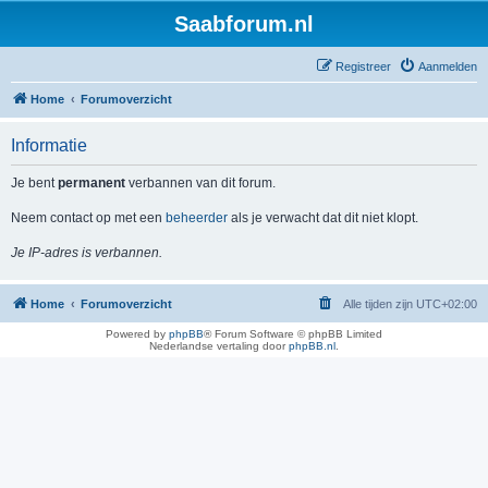
Saabforum.nl
Registreer
Aanmelden
Home
Forumoverzicht
Informatie
Je bent
permanent
verbannen van dit forum.
Neem contact op met een
beheerder
als je verwacht dat dit niet klopt.
Je IP-adres is verbannen.
Home
Forumoverzicht
Alle tijden zijn
UTC+02:00
Powered by
phpBB
® Forum Software © phpBB Limited
Nederlandse vertaling door
phpBB.nl
.