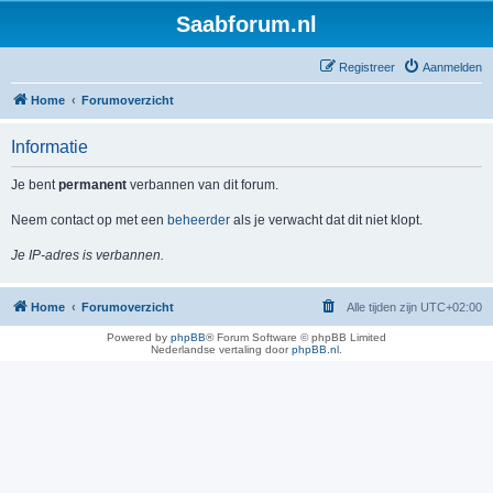
Saabforum.nl
Registreer
Aanmelden
Home
Forumoverzicht
Informatie
Je bent
permanent
verbannen van dit forum.
Neem contact op met een
beheerder
als je verwacht dat dit niet klopt.
Je IP-adres is verbannen.
Home
Forumoverzicht
Alle tijden zijn
UTC+02:00
Powered by
phpBB
® Forum Software © phpBB Limited
Nederlandse vertaling door
phpBB.nl
.