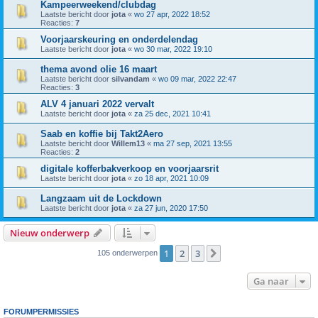
Kampeerweekend/clubdag
Laatste bericht door
jota
«
wo 27 apr, 2022 18:52
Reacties:
7
Voorjaarskeuring en onderdelendag
Laatste bericht door
jota
«
wo 30 mar, 2022 19:10
thema avond olie 16 maart
Laatste bericht door
silvandam
«
wo 09 mar, 2022 22:47
Reacties:
3
ALV 4 januari 2022 vervalt
Laatste bericht door
jota
«
za 25 dec, 2021 10:41
Saab en koffie bij Takt2Aero
Laatste bericht door
Willem13
«
ma 27 sep, 2021 13:55
Reacties:
2
digitale kofferbakverkoop en voorjaarsrit
Laatste bericht door
jota
«
zo 18 apr, 2021 10:09
Langzaam uit de Lockdown
Laatste bericht door
jota
«
za 27 jun, 2020 17:50
Nieuw onderwerp
1
2
3
Volgende
105 onderwerpen
Ga naar
FORUMPERMISSIES