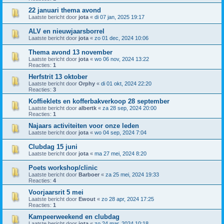
22 januari thema avond
Laatste bericht door
jota
«
di 07 jan, 2025 19:17
ALV en nieuwjaarsborrel
Laatste bericht door
jota
«
zo 01 dec, 2024 10:06
Thema avond 13 november
Laatste bericht door
jota
«
wo 06 nov, 2024 13:22
Reacties:
1
Herfstrit 13 oktober
Laatste bericht door
Orphy
«
di 01 okt, 2024 22:20
Reacties:
3
Koffieklets en kofferbakverkoop 28 september
Laatste bericht door
albertk
«
za 28 sep, 2024 20:00
Reacties:
1
Najaars activiteiten voor onze leden
Laatste bericht door
jota
«
wo 04 sep, 2024 7:04
Clubdag 15 juni
Laatste bericht door
jota
«
ma 27 mei, 2024 8:20
Poets workshop/clinic
Laatste bericht door
Barboer
«
za 25 mei, 2024 19:33
Reacties:
4
Voorjaarsrit 5 mei
Laatste bericht door
Ewout
«
zo 28 apr, 2024 17:25
Reacties:
1
Kampeerweekend en clubdag
Laatste bericht door
jota
«
zo 24 mar, 2024 10:18