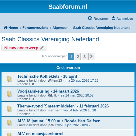
Saabforum.nl
Registreer
Aanmelden
Home
Forumoverzicht
Algemeen
Saab Classics Vereniging Nederland
Saab Classics Vereniging Nederland
Nieuw onderwerp
1
2
3
Volgende
105 onderwerpen
Onderwerpen
Technische Koffieklets - 18 april
Laatste bericht door
Willem13
«
ma 20 apr, 2026 17:25
Reacties:
8
Voorjaarskeuring - 14 maart 2026
Laatste bericht door
Rik H.
«
za 14 mar, 2026 20:57
Reacties:
3
Thema-avond 'Smeermiddelen' - 11 februari 2026
Laatste bericht door
menner
«
wo 04 feb, 2026 13:28
Reacties:
1
ALV 18 januari 15.00 uur Roode Hert Dalfsen
Laatste bericht door
jota
«
wo 07 jan, 2026 10:05
ALV en nieuwjaarsborrel