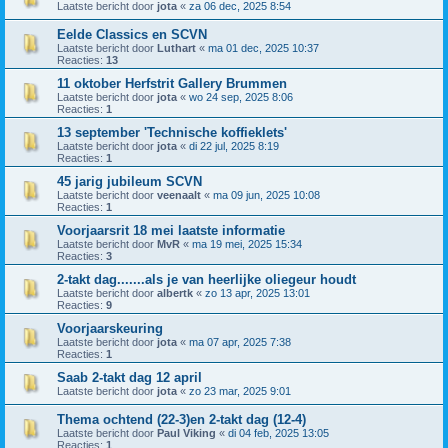
Laatste bericht door
jota
«
za 06 dec, 2025 8:54
Eelde Classics en SCVN
Laatste bericht door
Luthart
«
ma 01 dec, 2025 10:37
Reacties:
13
11 oktober Herfstrit Gallery Brummen
Laatste bericht door
jota
«
wo 24 sep, 2025 8:06
Reacties:
1
13 september 'Technische koffieklets'
Laatste bericht door
jota
«
di 22 jul, 2025 8:19
Reacties:
1
45 jarig jubileum SCVN
Laatste bericht door
veenaalt
«
ma 09 jun, 2025 10:08
Reacties:
1
Voorjaarsrit 18 mei laatste informatie
Laatste bericht door
MvR
«
ma 19 mei, 2025 15:34
Reacties:
3
2-takt dag.......als je van heerlijke oliegeur houdt
Laatste bericht door
albertk
«
zo 13 apr, 2025 13:01
Reacties:
9
Voorjaarskeuring
Laatste bericht door
jota
«
ma 07 apr, 2025 7:38
Reacties:
1
Saab 2-takt dag 12 april
Laatste bericht door
jota
«
zo 23 mar, 2025 9:01
Thema ochtend (22-3)en 2-takt dag (12-4)
Laatste bericht door
Paul Viking
«
di 04 feb, 2025 13:05
Reacties:
1