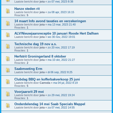
Laatste bericht door
jota
«
zo 07 mei, 2023 8:38
Hanze steden rit
Laatste bericht door
jota
«
za 08 apr, 2023 16:15
Reacties:
5
14 maart Info avond taxaties en verzekeringen
Laatste bericht door
jota
«
ma 13 mar, 2023 21:40
Reacties:
1
ALV/Nieuwjaarsreceptie 10 januari Roode Hert Dalfsen
Laatste bericht door
jota
«
wo 30 nov, 2022 19:01
Technische dag 19 nov a.s.
Laatste bericht door
jota
«
zo 20 nov, 2022 17:19
Reacties:
1
Herfstrit Groningerland 8 oktober
Laatste bericht door
jota
«
ma 10 okt, 2022 21:27
Reacties:
2
Saabmeeting Erm
Laatste bericht door
jota
«
di 06 sep, 2022 8:25
Clubdag BBQ en kofferbakverkoop 25 juni
Laatste bericht door
Carroda
«
ma 04 jul, 2022 8:19
Reacties:
5
Voorjaarsrit 29 mei
Laatste bericht door
jota
«
zo 29 mei, 2022 19:24
Reacties:
1
Onderdelendag 14 mei Saab Specials Meppel
Laatste bericht door
jota
«
za 07 mei, 2022 14:55