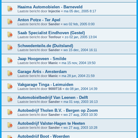
Haaima Automobielen - Barneveld
Laatste bericht door
Injectie
«
ma 05 dec, 2005 8:17
Anton Potze - Ter Apel
Laatste bericht door
Sander
«
wo 02 feb, 2005 0:00
Saab Specialist Eindhoven (Gestel)
Laatste bericht door
Tenfour
«
zo 02 jan, 2005 13:04
Schwedenteile.de (Duitsland)
Laatste bericht door
Sander
«
wo 15 dec, 2004 16:11
Jaap Hoogeveen - Smilde
Laatste bericht door
Manic
«
ma 15 nov, 2004 19:50
Garage Artis - Amsterdam
Laatste bericht door
Manic
«
ma 28 jun, 2004 21:59
Vakgarage Tinga - Leimuiden
Laatste bericht door
9000T16
«
do 08 jan, 2004 14:39
Automobielbedrijf Van Leenen - Delft
Laatste bericht door
Sander
«
ma 01 sep, 2003 16:13
Autobedrijf Tholen B.V. - Bergen op Zoom
Laatste bericht door
Sander
«
wo 27 aug, 2003 10:30
Autobedrijf Valster-Hagen te Heeten
Laatste bericht door
Sander
«
wo 27 aug, 2003 10:28
Autobedrijf Boot - Woerden