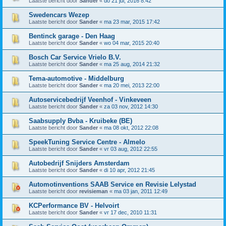
Laatste bericht door
Sander
«
do 21 jul, 2016 8:42
Swedencars Wezep
Laatste bericht door
Sander
«
ma 23 mar, 2015 17:42
Bentinck garage - Den Haag
Laatste bericht door
Sander
«
wo 04 mar, 2015 20:40
Bosch Car Service Vrielo B.V.
Laatste bericht door
Sander
«
ma 25 aug, 2014 21:32
Tema-automotive - Middelburg
Laatste bericht door
Sander
«
ma 20 mei, 2013 22:00
Autoservicebedrijf Veenhof - Vinkeveen
Laatste bericht door
Sander
«
za 03 nov, 2012 14:30
Saabsupply Bvba - Kruibeke (BE)
Laatste bericht door
Sander
«
ma 08 okt, 2012 22:08
SpeekTuning Service Centre - Almelo
Laatste bericht door
Sander
«
vr 03 aug, 2012 22:55
Autobedrijf Snijders Amsterdam
Laatste bericht door
Sander
«
di 10 apr, 2012 21:45
Automotinventions SAAB Service en Revisie Lelystad
Laatste bericht door
revisieman
«
ma 03 jan, 2011 12:49
KCPerformance BV - Helvoirt
Laatste bericht door
Sander
«
vr 17 dec, 2010 11:31