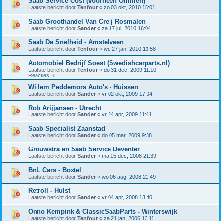
Saab Service Oost (voorheen Ommen)
Laatste bericht door
Tenfour
«
zo 03 okt, 2010 15:01
Saab Groothandel Van Creij Rosmalen
Laatste bericht door
Sander
«
za 17 jul, 2010 16:04
Saab De Snelheid - Amstelveen
Laatste bericht door
Tenfour
«
wo 27 jan, 2010 13:58
Automobiel Bedrijf Soest (Swedishcarparts.nl)
Laatste bericht door
Tenfour
«
do 31 dec, 2009 11:10
Reacties:
1
Willem Peddemors Auto's - Huissen
Laatste bericht door
Sander
«
vr 02 okt, 2009 17:04
Rob Arijjansen - Utrecht
Laatste bericht door
Sander
«
vr 24 apr, 2009 11:41
Saab Specialist Zaanstad
Laatste bericht door
Sander
«
do 05 mar, 2009 9:38
Grouwstra en Saab Service Deventer
Laatste bericht door
Sander
«
ma 15 dec, 2008 21:39
BnL Cars - Boxtel
Laatste bericht door
Sander
«
wo 06 aug, 2008 21:49
Retroll - Hulst
Laatste bericht door
Sander
«
vr 04 apr, 2008 13:40
Onno Kempink & ClassicSaabParts - Winterswijk
Laatste bericht door
Tenfour
«
za 21 jan, 2006 13:11