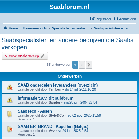
Saabforum.nl
Registreer
Aanmelden
Home
Forumoverzicht
Specialisten en andere Saabgaragisten
Saabspecialisten en andere bedrijven die Saabs verkopen
Saabspecialisten en andere bedrijven die Saabs
verkopen
Nieuw onderwerp
1
2
Volgende
65 onderwerpen
Onderwerpen
SAAB onderdelen leveranciers (overzicht)
Laatste bericht door
Tenfour
«
do 14 jul, 2011 10:20
Informatie t.a.v. dit subforum
Laatste bericht door
Sander
«
ma 28 jun, 2004 22:54
SaabTech - Assen
Laatste bericht door
Style&Co
«
zo 02 nov, 2025 13:59
Reacties:
1
SAAB ERTBRAND - Kapellen (België)
Laatste bericht door
Vyv
«
vr 20 jun, 2025 9:53
Reacties:
1