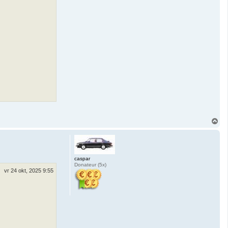
O
m
h
o
o
g
caspar
Donateur (5x)
vr 24 okt, 2025 9:55