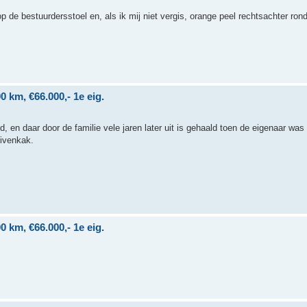
 de bestuurdersstoel en, als ik mij niet vergis, orange peel rechtsachter ron
 km, €66.000,- 1e eig.
ld, en daar door de familie vele jaren later uit is gehaald toen de eigenaar wa
uivenkak.
 km, €66.000,- 1e eig.