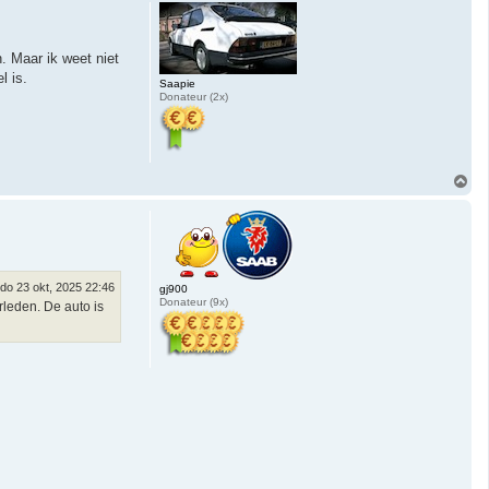
h
o
o
g
. Maar ik weet niet
l is.
Saapie
Donateur (2x)
O
m
h
o
o
g
do 23 okt, 2025 22:46
gj900
Donateur (9x)
rleden. De auto is