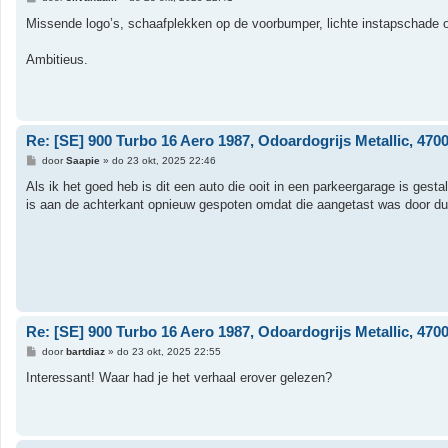
e
r
Missende logo’s, schaafplekken op de voorbumper, lichte instapschade op
i
c
h
Ambitieus.
t
Re: [SE] 900 Turbo 16 Aero 1987, Odoardogrijs Metallic, 47000
B
door
Saapie
»
do 23 okt, 2025 22:46
e
r
Als ik het goed heb is dit een auto die ooit in een parkeergarage is gesta
i
is aan de achterkant opnieuw gespoten omdat die aangetast was door d
c
h
t
Re: [SE] 900 Turbo 16 Aero 1987, Odoardogrijs Metallic, 47000
B
door
bartdiaz
»
do 23 okt, 2025 22:55
e
r
Interessant! Waar had je het verhaal erover gelezen?
i
c
h
t