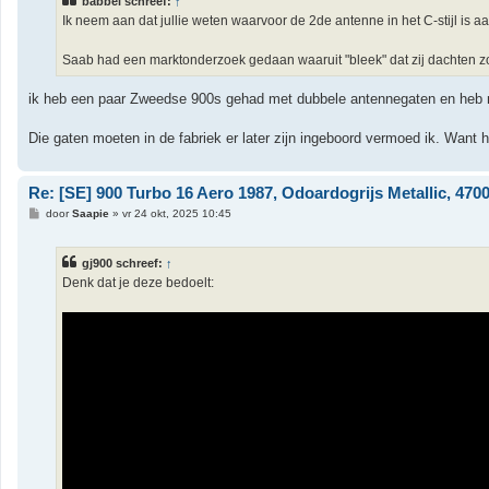
babbel schreef:
↑
c
h
Ik neem aan dat jullie weten waarvoor de 2de antenne in het C-stijl is 
t
Saab had een marktonderzoek gedaan waaruit "bleek" dat zij dachten zo'
ik heb een paar Zweedse 900s gehad met dubbele antennegaten en heb me
Die gaten moeten in de fabriek er later zijn ingeboord vermoed ik. Want
Re: [SE] 900 Turbo 16 Aero 1987, Odoardogrijs Metallic, 47000
B
door
Saapie
»
vr 24 okt, 2025 10:45
e
r
i
gj900 schreef:
↑
c
h
Denk dat je deze bedoelt:
t