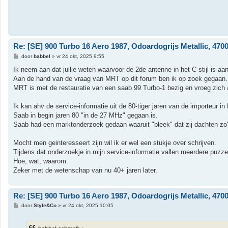
Re: [SE] 900 Turbo 16 Aero 1987, Odoardogrijs Metallic, 47000
B
door
babbel
»
vr 24 okt, 2025 9:55
e
r
Ik neem aan dat jullie weten waarvoor de 2de antenne in het C-stijl is a
i
Aan de hand van de vraag van MRT op dit forum ben ik op zoek gegaan.
c
h
MRT is met de restauratie van een saab 99 Turbo-1 bezig en vroeg zich 
t
Ik kan ahv de service-informatie uit de 80-tiger jaren van de importeur in
Saab in begin jaren 80 "in de 27 MHz" gegaan is.
Saab had een marktonderzoek gedaan waaruit "bleek" dat zij dachten zo'n
Mocht men geinteresseert zijn wil ik er wel een stukje over schrijven.
Tijdens dat onderzoekje in mijn service-informatie vallen meerdere puzzel
Hoe, wat, waarom.
Zeker met de wetenschap van nu 40+ jaren later.
Re: [SE] 900 Turbo 16 Aero 1987, Odoardogrijs Metallic, 47000
B
door
Style&Co
»
vr 24 okt, 2025 10:05
e
r
i