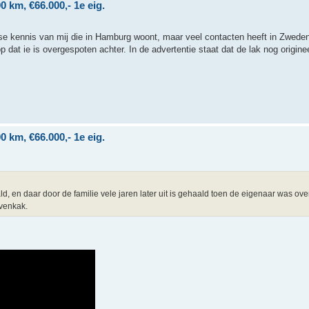
 km, €66.000,- 1e eig.
se kennis van mij die in Hamburg woont, maar veel contacten heeft in Zweden
p dat ie is overgespoten achter. In de advertentie staat dat de lak nog originee
 km, €66.000,- 1e eig.
ald, en daar door de familie vele jaren later uit is gehaald toen de eigenaar was ove
venkak.