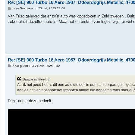
Re: [SE] 900 Turbo 16 Aero 1987, Odoardogrijs Metallic, 47000
B
door
Saapie
»
do 23 okt, 2025 23:06
e
r
Van Friso gehoord dat er zo’n auto was opgedoken in Zuid zweden.. Duit
i
zeker of dit dezelfde auto is. Maar het ontbreken van logo’s wijst er wel o
c
h
t
Re: [SE] 900 Turbo 16 Aero 1987, Odoardogrijs Metallic, 47000
B
door
gj900
»
vr 24 okt, 2025 0:42
e
r
i
Saapie schreef:
↑
c
h
Als ik het goed heb is dit een auto die ooit in een parkeergarage is gest
t
aan de achterkant opnieuw gespoten omdat die aangetast was door dui
Denk dat je deze bedoelt: