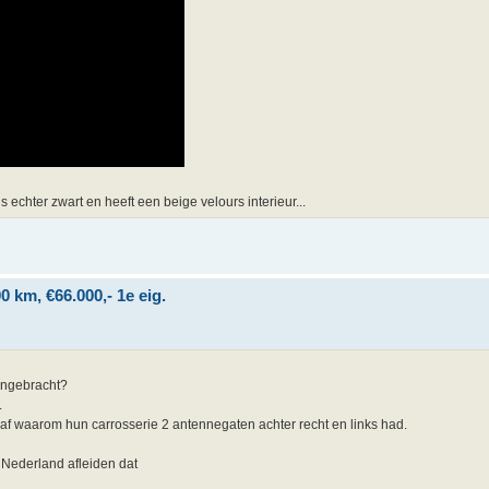
s echter zwart en heeft een beige velours interieur...
 km, €66.000,- 1e eig.
aangebracht?
.
af waarom hun carrosserie 2 antennegaten achter recht en links had.
n Nederland afleiden dat