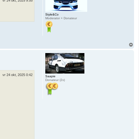
vr 24 okt, 2025 9:55
Style&Co
Moderator + Donateur
O
m
h
o
o
g
vr 24 okt, 2025 0:42
Saapie
Donateur (2x)