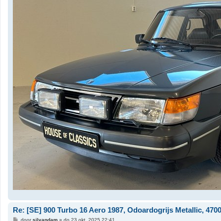
Re: [SE] 900 Turbo 16 Aero 1987, Odoardogrijs Metallic, 47000
B
door
silvandam
»
do 23 okt, 2025 22:41