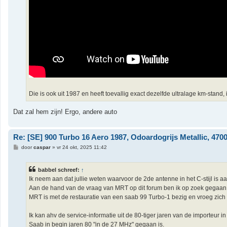
Die is ook uit 1987 en heeft toevallig exact dezelfde ultralage km-stand, i
Dat zal hem zijn! Ergo, andere auto
Re: [SE] 900 Turbo 16 Aero 1987, Odoardogrijs Metallic, 47000
B
door
caspar
»
vr 24 okt, 2025 11:42
e
r
i
babbel schreef:
↑
c
h
Ik neem aan dat jullie weten waarvoor de 2de antenne in het C-stijl is 
t
Aan de hand van de vraag van MRT op dit forum ben ik op zoek gegaan
MRT is met de restauratie van een saab 99 Turbo-1 bezig en vroeg zich 
Ik kan ahv de service-informatie uit de 80-tiger jaren van de importeur i
Saab in begin jaren 80 "in de 27 MHz" gegaan is.