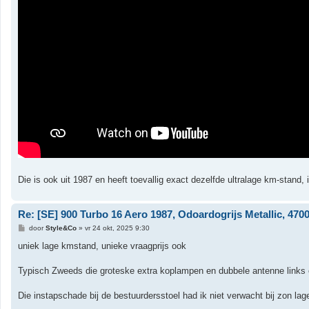
Die is ook uit 1987 en heeft toevallig exact dezelfde ultralage km-stand, i
Re: [SE] 900 Turbo 16 Aero 1987, Odoardogrijs Metallic, 47000
B
door
Style&Co
»
vr 24 okt, 2025 9:30
e
r
uniek lage kmstand, unieke vraagprijs ook
i
c
h
Typisch Zweeds die groteske extra koplampen en dubbele antenne links en
t
Die instapschade bij de bestuurdersstoel had ik niet verwacht bij zon la