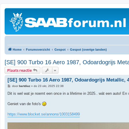
Home
Forumoverzicht
Gespot
Gespot (overige landen)
[SE] 900 Turbo 16 Aero 1987, Odoardogrijs Metal
Plaats reactie
[SE] 900 Turbo 16 Aero 1987, Odoardogrijs Metallic, 4
B
door
bartdiaz
»
do 23 okt, 2025 22:38
e
r
Dit is wel wat je noemt een once in a lifetime in 2025.. wát een auto! En 
i
c
h
Geniet van de foto's
t
https://www.blocket.se/annons/1003158499