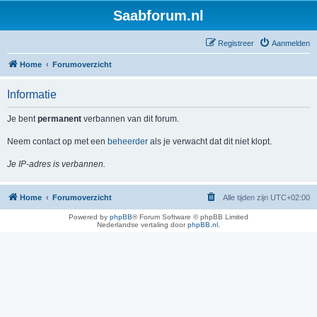
Saabforum.nl
Registreer
Aanmelden
Home
Forumoverzicht
Informatie
Je bent
permanent
verbannen van dit forum.
Neem contact op met een
beheerder
als je verwacht dat dit niet klopt.
Je IP-adres is verbannen.
Home
Forumoverzicht
Alle tijden zijn
UTC+02:00
Powered by
phpBB
® Forum Software © phpBB Limited
Nederlandse vertaling door
phpBB.nl
.