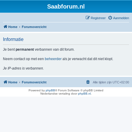
Saabforum.nl
Registreer
Aanmelden
Home
Forumoverzicht
Informatie
Je bent
permanent
verbannen van dit forum.
Neem contact op met een
beheerder
als je verwacht dat dit niet klopt.
Je IP-adres is verbannen.
Home
Forumoverzicht
Alle tijden zijn
UTC+02:00
Powered by
phpBB
® Forum Software © phpBB Limited
Nederlandse vertaling door
phpBB.nl
.