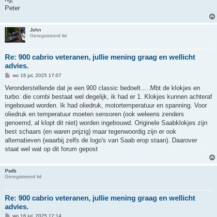
Peter
John
Geregistreerd lid
Re: 900 cabrio veteranen, jullie mening graag en wellicht
advies.
B
wo 16 jul, 2025 17:07
e
r
Veronderstellende dat je een 900 classic bedoelt.....Mbt de klokjes en
i
turbo: die combi bestaat wel degelijk, ik had er 1. Klokjes kunnen achteraf
c
h
ingebouwd worden. Ik had oliedruk, motortemperatuur en spanning. Voor
t
oliedruk en temperatuur moeten sensoren (ook weleens zenders
genoemd, al klopt dit niet) worden ingebouwd. Originele Saabklokjes zijn
best schaars (en waren prijzig) maar tegenwoordig zijn er ook
alternatieven (waarbij zelfs de logo's van Saab erop staan). Daarover
staat wel wat op dit forum gepost
Psdb
Geregistreerd lid
Re: 900 cabrio veteranen, jullie mening graag en wellicht
advies.
B
wo 16 jul, 2025 17:14