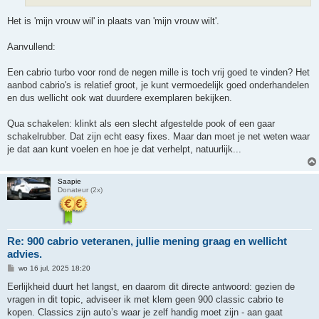
t
Het is 'mijn vrouw wil' in plaats van 'mijn vrouw wilt'.
Aanvullend:
Een cabrio turbo voor rond de negen mille is toch vrij goed te vinden? Het
aanbod cabrio's is relatief groot, je kunt vermoedelijk goed onderhandelen
en dus wellicht ook wat duurdere exemplaren bekijken.
Qua schakelen: klinkt als een slecht afgestelde pook of een gaar
schakelrubber. Dat zijn echt easy fixes. Maar dan moet je net weten waar
je dat aan kunt voelen en hoe je dat verhelpt, natuurlijk...
Saapie
Donateur (2x)
Re: 900 cabrio veteranen, jullie mening graag en wellicht
advies.
B
wo 16 jul, 2025 18:20
e
r
Eerlijkheid duurt het langst, en daarom dit directe antwoord: gezien de
i
vragen in dit topic, adviseer ik met klem geen 900 classic cabrio te
c
h
kopen. Classics zijn auto’s waar je zelf handig moet zijn - aan gaat
t