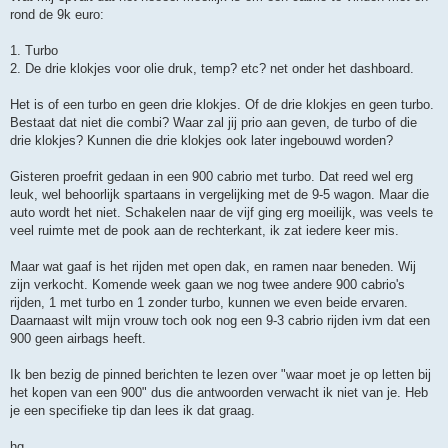
rond de 9k euro:
1. Turbo
2. De drie klokjes voor olie druk, temp? etc? net onder het dashboard.
Het is of een turbo en geen drie klokjes. Of de drie klokjes en geen turbo.
Bestaat dat niet die combi? Waar zal jij prio aan geven, de turbo of die
drie klokjes? Kunnen die drie klokjes ook later ingebouwd worden?
Gisteren proefrit gedaan in een 900 cabrio met turbo. Dat reed wel erg
leuk, wel behoorlijk spartaans in vergelijking met de 9-5 wagon. Maar die
auto wordt het niet. Schakelen naar de vijf ging erg moeilijk, was veels te
veel ruimte met de pook aan de rechterkant, ik zat iedere keer mis.
Maar wat gaaf is het rijden met open dak, en ramen naar beneden. Wij
zijn verkocht. Komende week gaan we nog twee andere 900 cabrio's
rijden, 1 met turbo en 1 zonder turbo, kunnen we even beide ervaren.
Daarnaast wilt mijn vrouw toch ook nog een 9-3 cabrio rijden ivm dat een
900 geen airbags heeft.
Ik ben bezig de pinned berichten te lezen over "waar moet je op letten bij
het kopen van een 900" dus die antwoorden verwacht ik niet van je. Heb
je een specifieke tip dan lees ik dat graag.
hg,