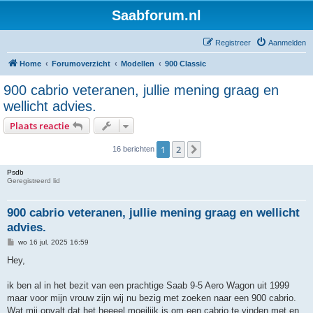
Saabforum.nl
Registreer
Aanmelden
Home
Forumoverzicht
Modellen
900 Classic
900 cabrio veteranen, jullie mening graag en
wellicht advies.
Plaats reactie
1
2
Volgende
16 berichten
Psdb
Geregistreerd lid
900 cabrio veteranen, jullie mening graag en wellicht
advies.
B
wo 16 jul, 2025 16:59
e
r
Hey,
i
c
h
ik ben al in het bezit van een prachtige Saab 9-5 Aero Wagon uit 1999
t
maar voor mijn vrouw zijn wij nu bezig met zoeken naar een 900 cabrio.
Wat mij opvalt dat het heeeel moeilijk is om een cabrio te vinden met en