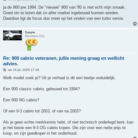
e
r
ja de 900 pre 1994. De "nieuwe" 900 van '95 is niet echt mijn smaak.
i
Goed om te lezen dat ze after market ingebouwd kunnen worden.
c
h
Daardoor ligt de focus dus meer op het vinden van een turbo versie.
t
Saapie
Donateur (2x)
Re: 900 cabrio veteranen, jullie mening graag en wellicht
advies.
B
wo 16 jul, 2025 17:16
e
r
Welk model zoek je? Uit je verhaal is dit een beetje onduidelijk.
i
c
h
Een 900 classic cabrio, gebouwd tot 1994?
t
Een 900 NG cabrio?
Of een 9-3 cabrio tot 2003, of van na 2003?
Als je geen echte merkkennis hebt, of niet technisch onderlegd bent, kan
je het beste een 9-3 OG cabrio kopen. Die zijn voor een nette prijs te
koop, en zijn goedkoper in het onderhoud.