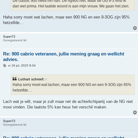
De classic 900 heeft mn hart. De ng900 niet. Maar de OG 9-3 vind ik
dan wel prima. Het laatste woord is aan mijn vrouw. We gaan het zien.
Haha sorry moet wat lachen, maar een 900 NG en een 9-3OG zijn 95%
hetzelfde…
Super72
Geregistreerd lid
Re: 900 cabrio veteranen, jullie mening graag en wellicht
advies.
B
vr 18 jul, 2025 8:04
e
r
i
Luthart schreef:
↑
c
h
Haha sorry moet wat lachen, maar een 900 NG en een 9-3OG zijn 95%
t
hetzelfde…
Lach wat je wilt, maar je zult maar net de achterlichtpartij van de NG niet
mooi vinden. Die laatste 5% kan heus het verschil maken.
Super72
Geregistreerd lid