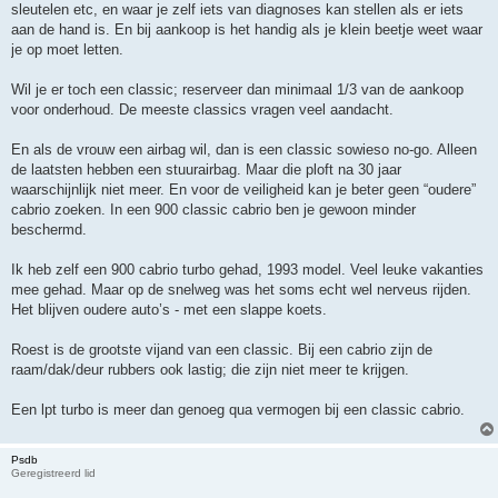
sleutelen etc, en waar je zelf iets van diagnoses kan stellen als er iets
aan de hand is. En bij aankoop is het handig als je klein beetje weet waar
je op moet letten.
Wil je er toch een classic; reserveer dan minimaal 1/3 van de aankoop
voor onderhoud. De meeste classics vragen veel aandacht.
En als de vrouw een airbag wil, dan is een classic sowieso no-go. Alleen
de laatsten hebben een stuurairbag. Maar die ploft na 30 jaar
waarschijnlijk niet meer. En voor de veiligheid kan je beter geen “oudere”
cabrio zoeken. In een 900 classic cabrio ben je gewoon minder
beschermd.
Ik heb zelf een 900 cabrio turbo gehad, 1993 model. Veel leuke vakanties
mee gehad. Maar op de snelweg was het soms echt wel nerveus rijden.
Het blijven oudere auto’s - met een slappe koets.
Roest is de grootste vijand van een classic. Bij een cabrio zijn de
raam/dak/deur rubbers ook lastig; die zijn niet meer te krijgen.
Een lpt turbo is meer dan genoeg qua vermogen bij een classic cabrio.
Psdb
Geregistreerd lid