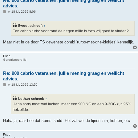
Re: 900 cabrio veteranen, jullie mening graag en wellicht
advies.
B
vr 18 jul, 2025 8:06
e
r
i
Ewout schreef:
↑
c
h
Een cabrio turbo voor rond de negen mille is toch vrij goed te vinden?
t
Maar niet in de door TS gewenste combi 'turbo-met-drie-klokjes' kennelijk.
Psdb
Geregistreerd lid
Re: 900 cabrio veteranen, jullie mening graag en wellicht
advies.
B
vr 18 jul, 2025 13:59
e
r
i
Luthart schreef:
↑
c
h
Haha sorry moet wat lachen, maar een 900 NG en een 9-3OG zijn 95%
t
hetzelfde…
Haha ja, raar hoe dat soms is idd. Het zal wel de lijnen zijn, lichten, etc.
Psdb