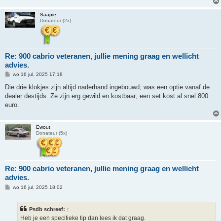
Saapie
Donateur (2x)
Re: 900 cabrio veteranen, jullie mening graag en wellicht
advies.
B
wo 16 jul, 2025 17:18
e
r
Die drie klokjes zijn altijd naderhand ingebouwd; was een optie vanaf de
i
dealer destijds. Ze zijn erg gewild en kostbaar; een set kost al snel 800
c
h
euro.
t
Ewout
Donateur (5x)
Re: 900 cabrio veteranen, jullie mening graag en wellicht
advies.
B
wo 16 jul, 2025 18:02
e
r
i
Psdb schreef:
↑
c
h
Heb je een specifieke tip dan lees ik dat graag.