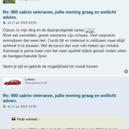
Re: 900 cabrio veteranen, jullie mening graag en wellicht
advies.
B
do 17 jul, 2025 22:05
e
r
Classic is mijn ding en de daaropvolgende series
i
Moet wel vermelden, goede roestarme zijn schaars. Veel verprutste
c
h
exemplaren dan weer niet. Combi fpt en meterset is zeldzaam maar altijd
t
achteraf in te bouwen. Wel de keuze dan voor vdo meters ipv imitatie.
Automaat is prima maar voor het meer sportief rijders gevoel vinden velen
de handgeschakelde fijner.
Neem je tijd en gebruik de mogelijkheid tot vooraf keuren.
Luthart
Geregistreerd lid
Re: 900 cabrio veteranen, jullie mening graag en wellicht
advies.
B
do 17 jul, 2025 22:35
e
r
i
Psdb schreef:
↑
c
h
.
t