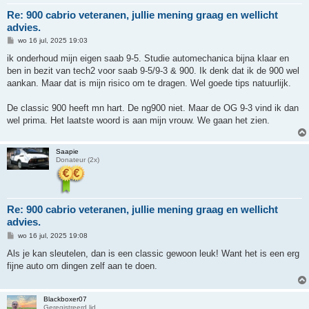
Re: 900 cabrio veteranen, jullie mening graag en wellicht
advies.
B
wo 16 jul, 2025 19:03
e
r
ik onderhoud mijn eigen saab 9-5. Studie automechanica bijna klaar en
i
ben in bezit van tech2 voor saab 9-5/9-3 & 900. Ik denk dat ik de 900 wel
c
h
aankan. Maar dat is mijn risico om te dragen. Wel goede tips natuurlijk.
t
De classic 900 heeft mn hart. De ng900 niet. Maar de OG 9-3 vind ik dan
wel prima. Het laatste woord is aan mijn vrouw. We gaan het zien.
Saapie
Donateur (2x)
Re: 900 cabrio veteranen, jullie mening graag en wellicht
advies.
B
wo 16 jul, 2025 19:08
e
r
Als je kan sleutelen, dan is een classic gewoon leuk! Want het is een erg
i
fijne auto om dingen zelf aan te doen.
c
h
t
Blackboxer07
Geregistreerd lid