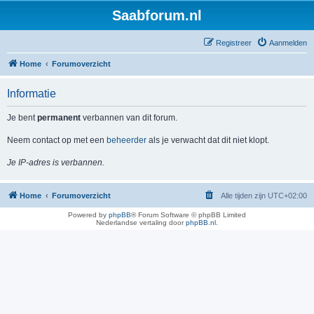
Saabforum.nl
Registreer
Aanmelden
Home
Forumoverzicht
Informatie
Je bent
permanent
verbannen van dit forum.
Neem contact op met een
beheerder
als je verwacht dat dit niet klopt.
Je IP-adres is verbannen.
Home
Forumoverzicht
Alle tijden zijn
UTC+02:00
Powered by
phpBB
® Forum Software © phpBB Limited
Nederlandse vertaling door
phpBB.nl
.