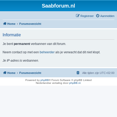
Saabforum.nl
Registreer
Aanmelden
Home
Forumoverzicht
Informatie
Je bent
permanent
verbannen van dit forum.
Neem contact op met een
beheerder
als je verwacht dat dit niet klopt.
Je IP-adres is verbannen.
Home
Forumoverzicht
Alle tijden zijn
UTC+02:00
Powered by
phpBB
® Forum Software © phpBB Limited
Nederlandse vertaling door
phpBB.nl
.