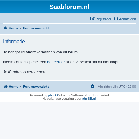
Saabforum.nl
Registreer
Aanmelden
Home
Forumoverzicht
Informatie
Je bent
permanent
verbannen van dit forum.
Neem contact op met een
beheerder
als je verwacht dat dit niet klopt.
Je IP-adres is verbannen.
Home
Forumoverzicht
Alle tijden zijn
UTC+02:00
Powered by
phpBB
® Forum Software © phpBB Limited
Nederlandse vertaling door
phpBB.nl
.