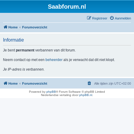
Saabforum.nl
Registreer
Aanmelden
Home
Forumoverzicht
Informatie
Je bent
permanent
verbannen van dit forum.
Neem contact op met een
beheerder
als je verwacht dat dit niet klopt.
Je IP-adres is verbannen.
Home
Forumoverzicht
Alle tijden zijn
UTC+02:00
Powered by
phpBB
® Forum Software © phpBB Limited
Nederlandse vertaling door
phpBB.nl
.