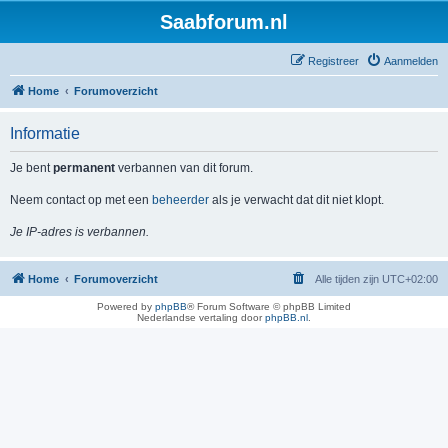
Saabforum.nl
Registreer
Aanmelden
Home
Forumoverzicht
Informatie
Je bent
permanent
verbannen van dit forum.
Neem contact op met een
beheerder
als je verwacht dat dit niet klopt.
Je IP-adres is verbannen.
Home
Forumoverzicht
Alle tijden zijn
UTC+02:00
Powered by
phpBB
® Forum Software © phpBB Limited
Nederlandse vertaling door
phpBB.nl
.