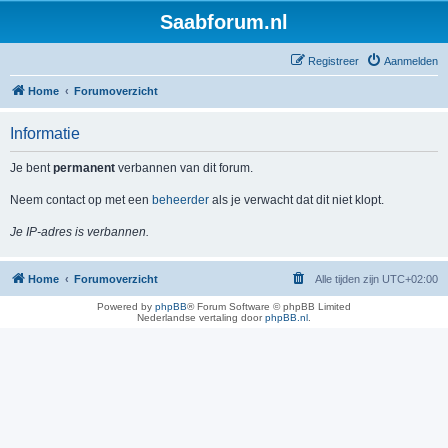
Saabforum.nl
Registreer
Aanmelden
Home
Forumoverzicht
Informatie
Je bent
permanent
verbannen van dit forum.
Neem contact op met een
beheerder
als je verwacht dat dit niet klopt.
Je IP-adres is verbannen.
Home
Forumoverzicht
Alle tijden zijn
UTC+02:00
Powered by
phpBB
® Forum Software © phpBB Limited
Nederlandse vertaling door
phpBB.nl
.