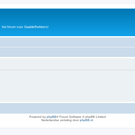
het forum voor Saabliefhebbers!
Powered by
phpBB
® Forum Software © phpBB Limited
Nederlandse vertaling door
phpBB.nl
.