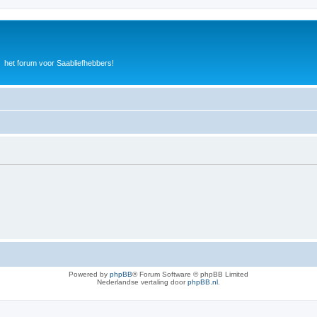
het forum voor Saabliefhebbers!
Powered by
phpBB
® Forum Software © phpBB Limited
Nederlandse vertaling door
phpBB.nl
.