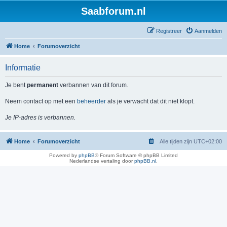
Saabforum.nl
Registreer
Aanmelden
Home
Forumoverzicht
Informatie
Je bent
permanent
verbannen van dit forum.
Neem contact op met een
beheerder
als je verwacht dat dit niet klopt.
Je IP-adres is verbannen.
Home
Forumoverzicht
Alle tijden zijn
UTC+02:00
Powered by
phpBB
® Forum Software © phpBB Limited
Nederlandse vertaling door
phpBB.nl
.