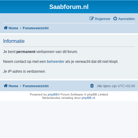
Saabforum.nl
Registreer
Aanmelden
Home
Forumoverzicht
Informatie
Je bent
permanent
verbannen van dit forum.
Neem contact op met een
beheerder
als je verwacht dat dit niet klopt.
Je IP-adres is verbannen.
Home
Forumoverzicht
Alle tijden zijn
UTC+02:00
Powered by
phpBB
® Forum Software © phpBB Limited
Nederlandse vertaling door
phpBB.nl
.