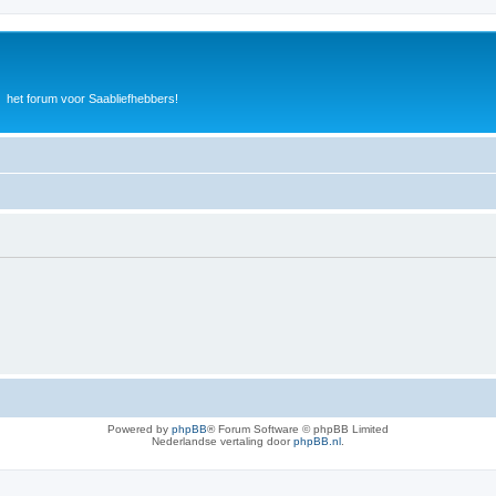
het forum voor Saabliefhebbers!
Powered by
phpBB
® Forum Software © phpBB Limited
Nederlandse vertaling door
phpBB.nl
.