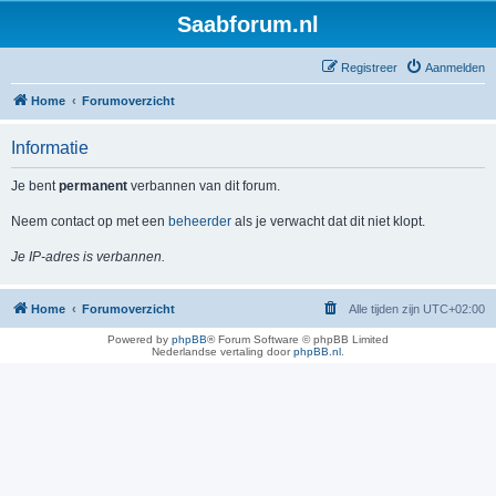
Saabforum.nl
Registreer
Aanmelden
Home
Forumoverzicht
Informatie
Je bent
permanent
verbannen van dit forum.
Neem contact op met een
beheerder
als je verwacht dat dit niet klopt.
Je IP-adres is verbannen.
Home
Forumoverzicht
Alle tijden zijn
UTC+02:00
Powered by
phpBB
® Forum Software © phpBB Limited
Nederlandse vertaling door
phpBB.nl
.