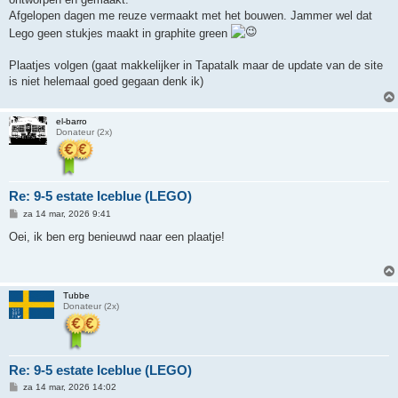
Afgelopen dagen me reuze vermaakt met het bouwen. Jammer wel dat
Lego geen stukjes maakt in graphite green
Plaatjes volgen (gaat makkelijker in Tapatalk maar de update van de site
is niet helemaal goed gegaan denk ik)
el-barro
Donateur (2x)
Re: 9-5 estate Iceblue (LEGO)
B
za 14 mar, 2026 9:41
e
r
Oei, ik ben erg benieuwd naar een plaatje!
i
c
h
t
Tubbe
Donateur (2x)
Re: 9-5 estate Iceblue (LEGO)
B
za 14 mar, 2026 14:02
e