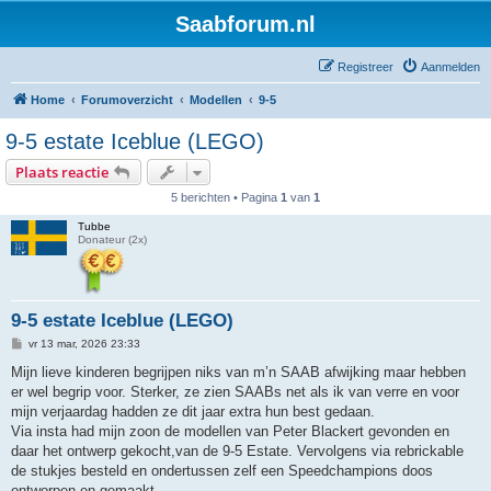
Saabforum.nl
Registreer
Aanmelden
Home
Forumoverzicht
Modellen
9-5
9-5 estate Iceblue (LEGO)
Plaats reactie
5 berichten • Pagina
1
van
1
Tubbe
Donateur (2x)
9-5 estate Iceblue (LEGO)
B
vr 13 mar, 2026 23:33
e
r
Mijn lieve kinderen begrijpen niks van m’n SAAB afwijking maar hebben
i
er wel begrip voor. Sterker, ze zien SAABs net als ik van verre en voor
c
h
mijn verjaardag hadden ze dit jaar extra hun best gedaan.
t
Via insta had mijn zoon de modellen van Peter Blackert gevonden en
daar het ontwerp gekocht,van de 9-5 Estate. Vervolgens via rebrickable
de stukjes besteld en ondertussen zelf een Speedchampions doos
ontworpen en gemaakt.