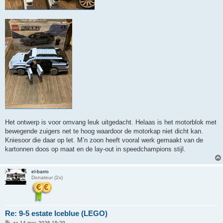
Het ontwerp is voor omvang leuk uitgedacht. Helaas is het motorblok met
bewegende zuigers net te hoog waardoor de motorkap niet dicht kan.
Kniesoor die daar op let. M’n zoon heeft vooral werk gemaakt van de
kartonnen doos op maat en de lay-out in speedchampions stijl.
el-barro
Donateur (2x)
Re: 9-5 estate Iceblue (LEGO)
B
za 14 mar, 2026 15:29