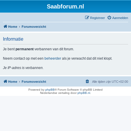
Saabforum.nl
Registreer
Aanmelden
Home
Forumoverzicht
Informatie
Je bent
permanent
verbannen van dit forum.
Neem contact op met een
beheerder
als je verwacht dat dit niet klopt.
Je IP-adres is verbannen.
Home
Forumoverzicht
Alle tijden zijn
UTC+02:00
Powered by
phpBB
® Forum Software © phpBB Limited
Nederlandse vertaling door
phpBB.nl
.