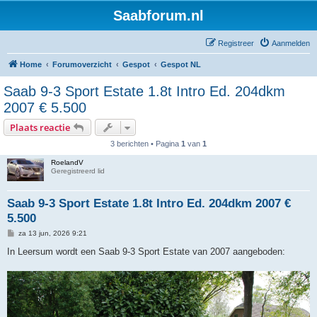
Saabforum.nl
Registreer
Aanmelden
Home
Forumoverzicht
Gespot
Gespot NL
Saab 9-3 Sport Estate 1.8t Intro Ed. 204dkm
2007 € 5.500
Plaats reactie
3 berichten • Pagina
1
van
1
RoelandV
Geregistreerd lid
Saab 9-3 Sport Estate 1.8t Intro Ed. 204dkm 2007 €
5.500
B
za 13 jun, 2026 9:21
e
r
In Leersum wordt een Saab 9-3 Sport Estate van 2007 aangeboden:
i
c
h
t