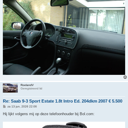
RoelandV
Geregistreerd lid
Re: Saab 9-3 Sport Estate 1.8t Intro Ed. 204dkm 2007 € 5.500
B
za 13 jun, 2026 22:06
e
r
Hij lijkt volgens mij op deze telefoonhouder bij Bol.com:
i
c
h
t