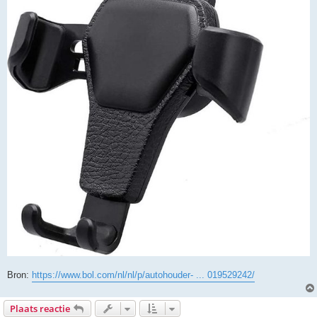
Bron:
https://www.bol.com/nl/nl/p/autohouder- ... 019529242/
Plaats reactie