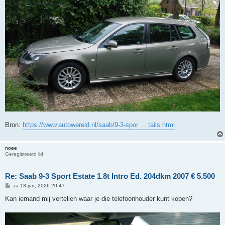
Bron:
https://www.autowereld.nl/saab/9-3-spor ... tails.html
noee
Geregistreerd lid
Re: Saab 9-3 Sport Estate 1.8t Intro Ed. 204dkm 2007 € 5.500
B
za 13 jun, 2026 20:47
e
r
Kan iemand mij vertellen waar je die telefoonhouder kunt kopen?
i
c
h
t