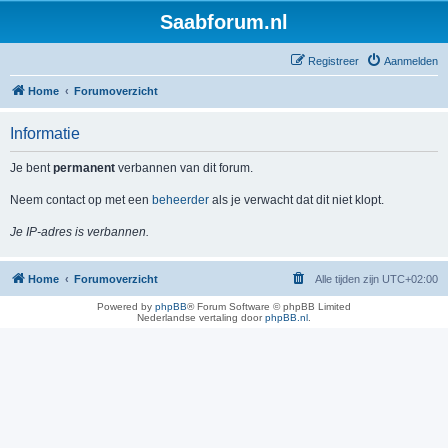
Saabforum.nl
Registreer
Aanmelden
Home
Forumoverzicht
Informatie
Je bent
permanent
verbannen van dit forum.
Neem contact op met een
beheerder
als je verwacht dat dit niet klopt.
Je IP-adres is verbannen.
Home
Forumoverzicht
Alle tijden zijn
UTC+02:00
Powered by
phpBB
® Forum Software © phpBB Limited
Nederlandse vertaling door
phpBB.nl
.