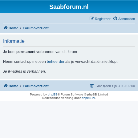
Saabforum.nl
Registreer
Aanmelden
Home
Forumoverzicht
Informatie
Je bent
permanent
verbannen van dit forum.
Neem contact op met een
beheerder
als je verwacht dat dit niet klopt.
Je IP-adres is verbannen.
Home
Forumoverzicht
Alle tijden zijn
UTC+02:00
Powered by
phpBB
® Forum Software © phpBB Limited
Nederlandse vertaling door
phpBB.nl
.