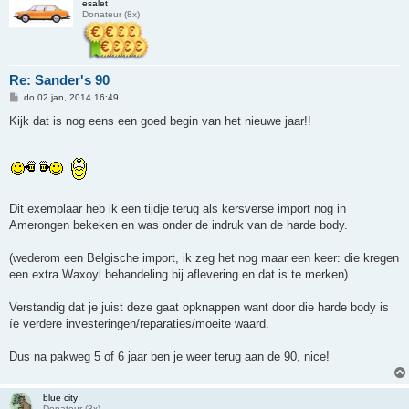
esalet
Donateur (8x)
Re: Sander's 90
B
do 02 jan, 2014 16:49
e
r
Kijk dat is nog eens een goed begin van het nieuwe jaar!!
i
c
h
t
Dit exemplaar heb ik een tijdje terug als kersverse import nog in
Amerongen bekeken en was onder de indruk van de harde body.
(wederom een Belgische import, ik zeg het nog maar een keer: die kregen
een extra Waxoyl behandeling bij aflevering en dat is te merken).
Verstandig dat je juist deze gaat opknappen want door die harde body is
íe verdere investeringen/reparaties/moeite waard.
Dus na pakweg 5 of 6 jaar ben je weer terug aan de 90, nice!
blue city
Donateur (3x)