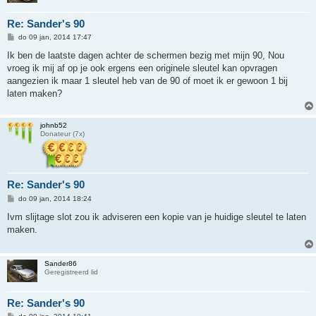
Re: Sander's 90
B
do 09 jan, 2014 17:47
e
r
Ik ben de laatste dagen achter de schermen bezig met mijn 90, Nou
i
vroeg ik mij af op je ook ergens een originele sleutel kan opvragen
c
h
aangezien ik maar 1 sleutel heb van de 90 of moet ik er gewoon 1 bij
t
laten maken?
johnb52
Donateur (7x)
Re: Sander's 90
B
do 09 jan, 2014 18:24
e
r
Ivm slijtage slot zou ik adviseren een kopie van je huidige sleutel te laten
i
maken.
c
h
t
Sander86
Geregistreerd lid
Re: Sander's 90
B