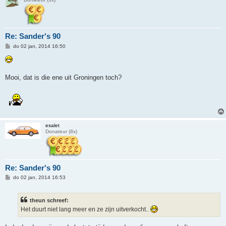
Re: Sander's 90
B
do 02 jan, 2014 16:50
e
r
i
c
h
Mooi, dat is die ene uit Groningen toch?
t
esalet
Donateur (8x)
Re: Sander's 90
B
do 02 jan, 2014 16:53
e
r
i
theun schreef:
c
h
Het duurt niet lang meer en ze zijn uitverkocht..
t