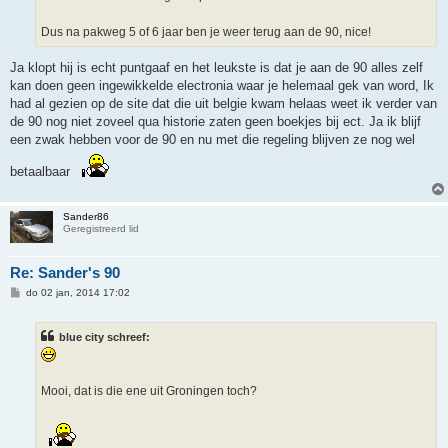
Dus na pakweg 5 of 6 jaar ben je weer terug aan de 90, nice!
Ja klopt hij is echt puntgaaf en het leukste is dat je aan de 90 alles zelf
kan doen geen ingewikkelde electronia waar je helemaal gek van word, Ik
had al gezien op de site dat die uit belgie kwam helaas weet ik verder van
de 90 nog niet zoveel qua historie zaten geen boekjes bij ect. Ja ik blijf
een zwak hebben voor de 90 en nu met die regeling blijven ze nog wel
betaalbaar
Sander86
Geregistreerd lid
Re: Sander's 90
B
do 02 jan, 2014 17:02
e
r
i
blue city schreef:
c
h
t
Mooi, dat is die ene uit Groningen toch?