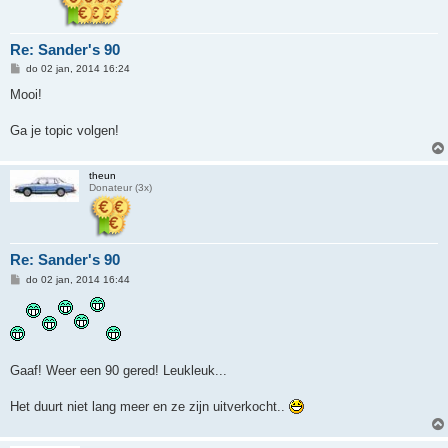
Re: Sander's 90
B
do 02 jan, 2014 16:24
e
r
Mooi!
i
c
h
Ga je topic volgen!
t
theun
Donateur (3x)
Re: Sander's 90
B
do 02 jan, 2014 16:44
e
r
i
c
h
t
Gaaf! Weer een 90 gered! Leukleuk...
Het duurt niet lang meer en ze zijn uitverkocht..