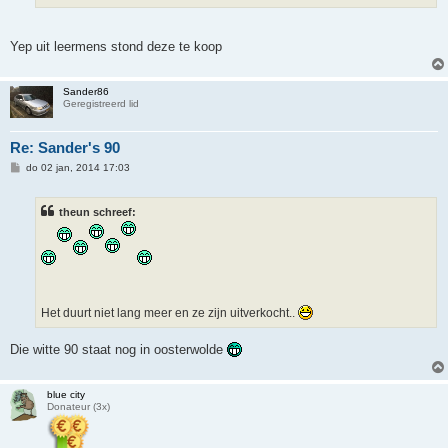
Yep uit leermens stond deze te koop
Sander86
Geregistreerd lid
Re: Sander's 90
B
do 02 jan, 2014 17:03
e
r
i
theun schreef:
c
h
t
Het duurt niet lang meer en ze zijn uitverkocht..
Die witte 90 staat nog in oosterwolde
blue city
Donateur (3x)