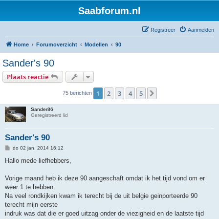
Saabforum.nl
Registreer
Aanmelden
Home
Forumoverzicht
Modellen
90
Sander's 90
Plaats reactie
1
2
3
4
5
Volgende
75 berichten
Sander86
Geregistreerd lid
Sander's 90
B
do 02 jan, 2014 16:12
e
r
Hallo mede liefhebbers,
i
c
h
Vorige maand heb ik deze 90 aangeschaft omdat ik het tijd vond om er
t
weer 1 te hebben.
Na veel rondkijken kwam ik terecht bij de uit belgie geinporteerde 90
terecht mijn eerste
indruk was dat die er goed uitzag onder de viezigheid en de laatste tijd