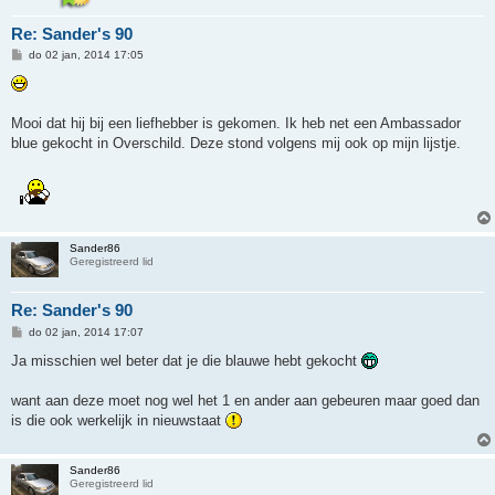
Re: Sander's 90
B
do 02 jan, 2014 17:05
e
r
i
c
h
Mooi dat hij bij een liefhebber is gekomen. Ik heb net een Ambassador
t
blue gekocht in Overschild. Deze stond volgens mij ook op mijn lijstje.
Sander86
Geregistreerd lid
Re: Sander's 90
B
do 02 jan, 2014 17:07
e
r
Ja misschien wel beter dat je die blauwe hebt gekocht
i
c
h
want aan deze moet nog wel het 1 en ander aan gebeuren maar goed dan
t
is die ook werkelijk in nieuwstaat
Sander86
Geregistreerd lid