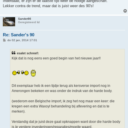
Inderdaad, er zijn er de laatste tijd weer de nodige aangeschaft.
Lekker contra de trend, maar dat is juist weer des 90's!
Sander86
Geregistreerd lid
Re: Sander's 90
B
do 02 jan, 2014 17:01
e
r
i
esalet schreef:
c
h
Kijk dat is nog eens een goed begin van het nieuwe jaar!!
t
Dit exemplaar heb ik een tijdje terug als kersverse import nog in
Amerongen bekeken en was onder de indruk van de harde body.
(wederom een Belgische import, ik zeg het nog maar een keer: die
kregen een extra Waxoyl behandeling bij aflevering en dat is te
merken).
Verstandig dat je juist deze gaat opknappen want door die harde body
is íe verdere investeringen/reparaties/moeite waard.