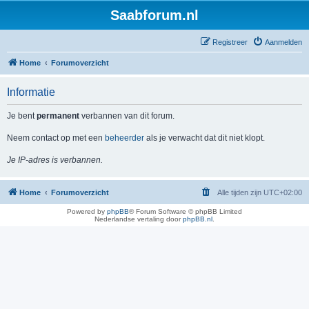
Saabforum.nl
Registreer
Aanmelden
Home
Forumoverzicht
Informatie
Je bent
permanent
verbannen van dit forum.
Neem contact op met een
beheerder
als je verwacht dat dit niet klopt.
Je IP-adres is verbannen.
Home
Forumoverzicht
Alle tijden zijn
UTC+02:00
Powered by
phpBB
® Forum Software © phpBB Limited
Nederlandse vertaling door
phpBB.nl
.