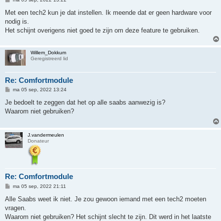
e
r
Met een tech2 kun je dat instellen. Ik meende dat er geen hardware voor
i
nodig is.
c
h
Het schijnt overigens niet goed te zijn om deze feature te gebruiken.
t
Willem_Dokkum
Geregistreerd lid
Re: Comfortmodule
B
ma 05 sep, 2022 13:24
e
r
Je bedoelt te zeggen dat het op alle saabs aanwezig is?
i
Waarom niet gebruiken?
c
h
t
J.vandermeulen
Donateur
Re: Comfortmodule
B
ma 05 sep, 2022 21:11
e
r
Alle Saabs weet ik niet. Je zou gewoon iemand met een tech2 moeten
i
vragen.
c
h
Waarom niet gebruiken? Het schijnt slecht te zijn. Dit werd in het laatste