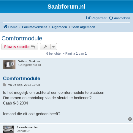
Saabforum.nl
Registreer
Aanmelden
Home
Forumoverzicht
Algemeen
Saab algemeen
Comfortmodule
Plaats reactie
6 berichten • Pagina
1
van
1
Willem_Dokkum
Geregistreerd lid
Comfortmodule
B
ma 05 sep, 2022 10:08
e
r
Is het mogelijk om achteraf een comfortmodule te plaatsen
i
Om ramen en cabriokap via de sleutel te bedienen?
c
h
Caab 9-3 2004
t
Iemand die dit ooit gedaan heeft?
J.vandermeulen
Donateur