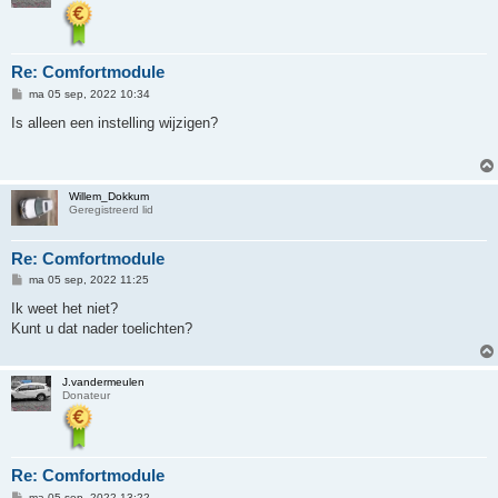
Re: Comfortmodule
B
ma 05 sep, 2022 10:34
e
r
Is alleen een instelling wijzigen?
i
c
h
t
Willem_Dokkum
Geregistreerd lid
Re: Comfortmodule
B
ma 05 sep, 2022 11:25
e
r
Ik weet het niet?
i
Kunt u dat nader toelichten?
c
h
t
J.vandermeulen
Donateur
Re: Comfortmodule
B
ma 05 sep, 2022 13:22