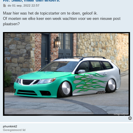
B
do 01 sep, 2022 22:57
e
r
Maar hier was het de topicstarter om te doen, geloof ik.
i
Of moeten we elke keer een week wachten voor we een nieuwe post
c
h
plaatsen?
t
phunkinit2
Geregistreerd lid