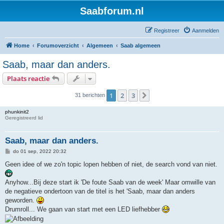
Saabforum.nl
Registreer
Aanmelden
Home
Forumoverzicht
Algemeen
Saab algemeen
Saab, maar dan anders.
Plaats reactie
1
2
3
Volgende
31 berichten
phunkinit2
Geregistreerd lid
Saab, maar dan anders.
B
do 01 sep, 2022 20:32
e
r
Geen idee of we zo'n topic lopen hebben of niet, de search vond van niet.
i
c
h
Anyhow...Bij deze start ik 'De foute Saab van de week' Maar omwille van
t
de negatieve ondertoon van de titel is het 'Saab, maar dan anders
geworden.
Drumroll... We gaan van start met een LED liefhebber