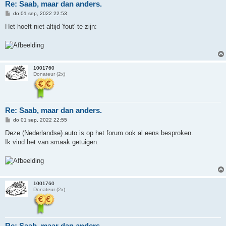
Re: Saab, maar dan anders.
B
do 01 sep, 2022 22:53
e
r
Het hoeft niet altijd 'fout' te zijn:
i
c
h
t
1001760
Donateur (2x)
Re: Saab, maar dan anders.
B
do 01 sep, 2022 22:55
e
r
Deze (Nederlandse) auto is op het forum ook al eens besproken.
i
Ik vind het van smaak getuigen.
c
h
t
1001760
Donateur (2x)
Re: Saab, maar dan anders.