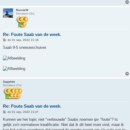
RonnieW
Donateur (3x)
Re: Foute Saab van de week.
B
do 01 sep, 2022 21:18
e
r
Saab 9-5 sneeuwschuiver.
i
c
h
t
Sapphire
Donateur (7x)
Re: Foute Saab van de week.
B
do 01 sep, 2022 21:37
e
r
Kunnen we het topic niet "verbouwde" Saabs noemen ipv "foute"? Is
i
gelijk zo'n normatieve kwalificatie. Niet dat ik dit heel mooi vind, maar ik
c
h
kan het zeker waarderen dat iemand de moeite neemt om z'n auto aan te