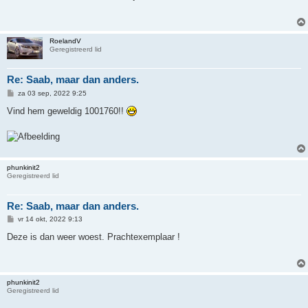
i
c
h
t
RoelandV
Geregistreerd lid
Re: Saab, maar dan anders.
B
za 03 sep, 2022 9:25
e
r
Vind hem geweldig 1001760!!
i
c
h
t
phunkinit2
Geregistreerd lid
Re: Saab, maar dan anders.
B
vr 14 okt, 2022 9:13
e
r
Deze is dan weer woest. Prachtexemplaar !
i
c
h
t
phunkinit2
Geregistreerd lid