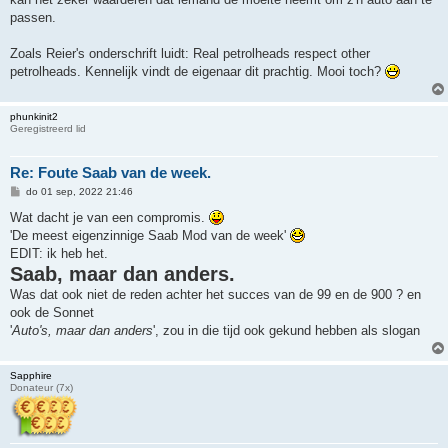
t
passen.
Zoals Reier's onderschrift luidt: Real petrolheads respect other
petrolheads. Kennelijk vindt de eigenaar dit prachtig. Mooi toch?
phunkinit2
Geregistreerd lid
Re: Foute Saab van de week.
B
do 01 sep, 2022 21:46
e
r
Wat dacht je van een compromis.
i
'De meest eigenzinnige Saab Mod van de week'
c
h
EDIT: ik heb het.
t
Saab, maar dan anders.
Was dat ook niet de reden achter het succes van de 99 en de 900 ? en
ook de Sonnet
'
Auto's, maar dan anders
', zou in die tijd ook gekund hebben als slogan
Sapphire
Donateur (7x)