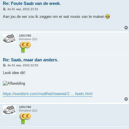
Re: Foute Saab van de week.
B
do 01 sep, 2022 21:51
e
r
Aan jou de eer zou ik zeggen om er wat moois van te maken
i
c
h
t
1001760
Donateur (2x)
Re: Saab, maar dan anders.
B
do 01 sep, 2022 22:52
e
r
Leuk idee dit!
i
c
h
t
https://eurolism.com/modified-lowered-2 ... heels.html
1001760
Donateur (2x)