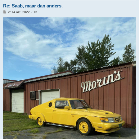
Re: Saab, maar dan anders.
B
vr 14 okt, 2022 9:16
e
r
i
c
h
t