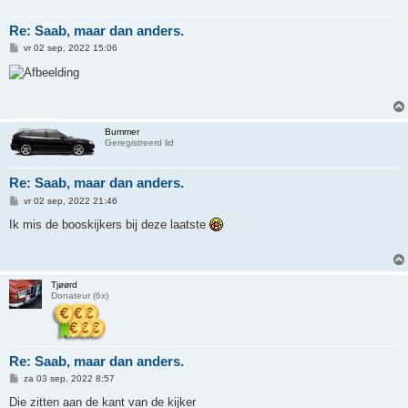
Re: Saab, maar dan anders.
B
vr 02 sep, 2022 15:06
e
r
i
c
h
t
Bummer
Geregistreerd lid
Re: Saab, maar dan anders.
B
vr 02 sep, 2022 21:46
e
r
Ik mis de booskijkers bij deze laatste
i
c
h
t
Tjøørd
Donateur (6x)
Re: Saab, maar dan anders.
B
za 03 sep, 2022 8:57
e
r
Die zitten aan de kant van de kijker