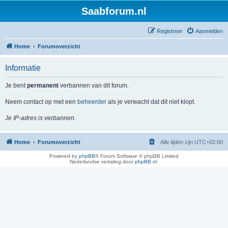
Saabforum.nl
Registreer
Aanmelden
Home
Forumoverzicht
Informatie
Je bent
permanent
verbannen van dit forum.
Neem contact op met een
beheerder
als je verwacht dat dit niet klopt.
Je IP-adres is verbannen.
Home
Forumoverzicht
Alle tijden zijn
UTC+02:00
Powered by
phpBB
® Forum Software © phpBB Limited
Nederlandse vertaling door
phpBB.nl
.