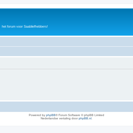
het forum voor Saabliefhebbers!
Powered by
phpBB
® Forum Software © phpBB Limited
Nederlandse vertaling door
phpBB.nl
.