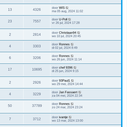
door
WIS
13
4326
ma 05 aug, 2024 11:02
door
U-Poll
23
7557
vr 26 jul, 2024 17:28
door
Christiaan94
2
2814
wo 10 jul, 2024 20:45
door
Ronnes
4
3303
di 02 jul, 2024 8:49
door
Ronnes
6
3206
wo 26 jun, 2024 11:14
door
chef 9396
17
10695
di 25 jun, 2024 9:15
door
93Paul1
2
2926
wo 29 mei, 2024 14:44
door
Jan Fassaert
4
3229
za 04 mei, 2024 22:34
door
Ronnes
50
37789
zo 24 mar, 2024 23:24
door
ivantje
7
3712
wo 13 mar, 2024 13:00