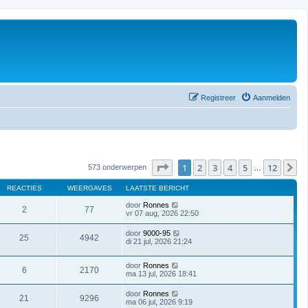
Registreer
Aanmelden
Pagina
1
van
12
1
2
3
4
5
12
V
573 onderwerpen
…
REACTIES
WEERGAVES
LAATSTE BERICHT
door
Ronnes
2
77
vr 07 aug, 2026 22:50
door
9000-95
25
4942
di 21 jul, 2026 21:24
door
Ronnes
6
2170
ma 13 jul, 2026 18:41
door
Ronnes
21
9296
ma 06 jul, 2026 9:19