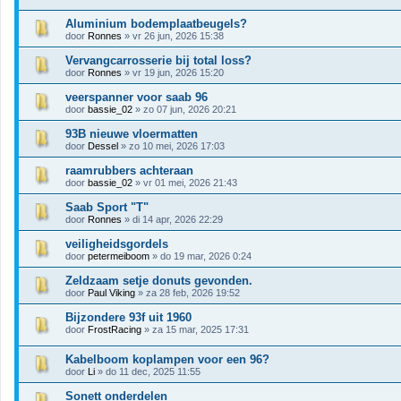
Aluminium bodemplaatbeugels?
door
Ronnes
» vr 26 jun, 2026 15:38
Vervangcarrosserie bij total loss?
door
Ronnes
» vr 19 jun, 2026 15:20
veerspanner voor saab 96
door
bassie_02
» zo 07 jun, 2026 20:21
93B nieuwe vloermatten
door
Dessel
» zo 10 mei, 2026 17:03
raamrubbers achteraan
door
bassie_02
» vr 01 mei, 2026 21:43
Saab Sport "T"
door
Ronnes
» di 14 apr, 2026 22:29
veiligheidsgordels
door
petermeiboom
» do 19 mar, 2026 0:24
Zeldzaam setje donuts gevonden.
door
Paul Viking
» za 28 feb, 2026 19:52
Bijzondere 93f uit 1960
door
FrostRacing
» za 15 mar, 2025 17:31
Kabelboom koplampen voor een 96?
door
Li
» do 11 dec, 2025 11:55
Sonett onderdelen