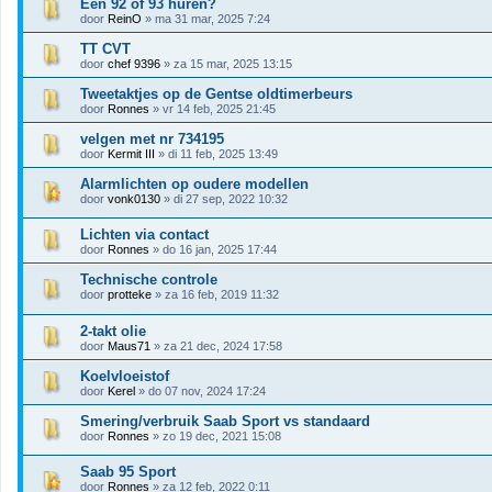
Een 92 of 93 huren?
door
ReinO
» ma 31 mar, 2025 7:24
TT CVT
door
chef 9396
» za 15 mar, 2025 13:15
Tweetaktjes op de Gentse oldtimerbeurs
door
Ronnes
» vr 14 feb, 2025 21:45
velgen met nr 734195
door
Kermit III
» di 11 feb, 2025 13:49
Alarmlichten op oudere modellen
door
vonk0130
» di 27 sep, 2022 10:32
Lichten via contact
door
Ronnes
» do 16 jan, 2025 17:44
Technische controle
door
protteke
» za 16 feb, 2019 11:32
2-takt olie
door
Maus71
» za 21 dec, 2024 17:58
Koelvloeistof
door
Kerel
» do 07 nov, 2024 17:24
Smering/verbruik Saab Sport vs standaard
door
Ronnes
» zo 19 dec, 2021 15:08
Saab 95 Sport
door
Ronnes
» za 12 feb, 2022 0:11