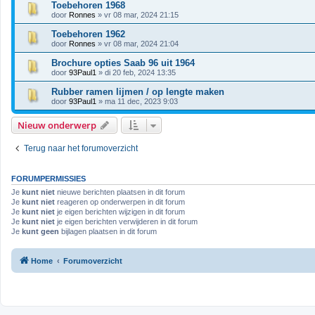
Toebehoren 1968
door
Ronnes
» vr 08 mar, 2024 21:15
Toebehoren 1962
door
Ronnes
» vr 08 mar, 2024 21:04
Brochure opties Saab 96 uit 1964
door
93Paul1
» di 20 feb, 2024 13:35
Rubber ramen lijmen / op lengte maken
door
93Paul1
» ma 11 dec, 2023 9:03
Nieuw onderwerp
Terug naar het forumoverzicht
FORUMPERMISSIES
Je
kunt niet
nieuwe berichten plaatsen in dit forum
Je
kunt niet
reageren op onderwerpen in dit forum
Je
kunt niet
je eigen berichten wijzigen in dit forum
Je
kunt niet
je eigen berichten verwijderen in dit forum
Je
kunt geen
bijlagen plaatsen in dit forum
Home
Forumoverzicht