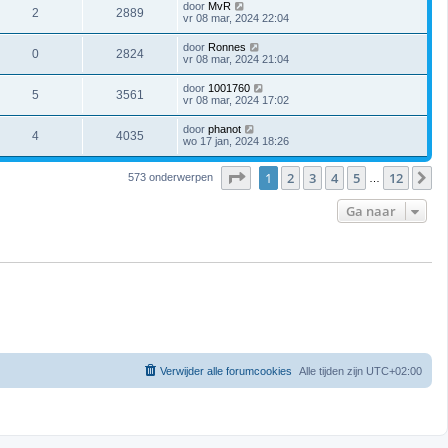
door
MvR
2
2889
vr 08 mar, 2024 22:04
door
Ronnes
0
2824
vr 08 mar, 2024 21:04
door
1001760
5
3561
vr 08 mar, 2024 17:02
door
phanot
4
4035
wo 17 jan, 2024 18:26
Pagina
1
van
12
1
2
3
4
5
12
V
573 onderwerpen
…
Ga naar
Verwijder alle forumcookies
Alle tijden zijn
UTC+02:00