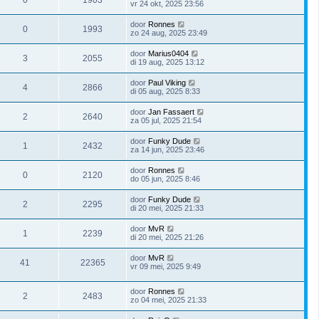
vr 24 okt, 2025 23:56
door
Ronnes
0
1993
zo 24 aug, 2025 23:49
door
Marius0404
3
2055
di 19 aug, 2025 13:12
door
Paul Viking
4
2866
di 05 aug, 2025 8:33
door
Jan Fassaert
2
2640
za 05 jul, 2025 21:54
door
Funky Dude
1
2432
za 14 jun, 2025 23:46
door
Ronnes
0
2120
do 05 jun, 2025 8:46
door
Funky Dude
2
2295
di 20 mei, 2025 21:33
door
MvR
1
2239
di 20 mei, 2025 21:26
door
MvR
41
22365
vr 09 mei, 2025 9:49
door
Ronnes
2
2483
zo 04 mei, 2025 21:33