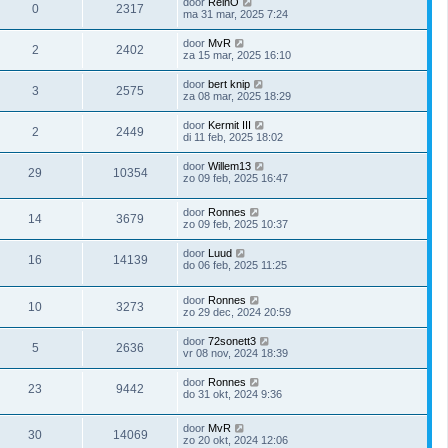
door
ReinO
0
2317
ma 31 mar, 2025 7:24
door
MvR
2
2402
za 15 mar, 2025 16:10
door
bert knip
3
2575
za 08 mar, 2025 18:29
door
Kermit III
2
2449
di 11 feb, 2025 18:02
door
Willem13
29
10354
zo 09 feb, 2025 16:47
door
Ronnes
14
3679
zo 09 feb, 2025 10:37
door
Luud
16
14139
do 06 feb, 2025 11:25
door
Ronnes
10
3273
zo 29 dec, 2024 20:59
door
72sonett3
5
2636
vr 08 nov, 2024 18:39
door
Ronnes
23
9442
do 31 okt, 2024 9:36
door
MvR
30
14069
zo 20 okt, 2024 12:06