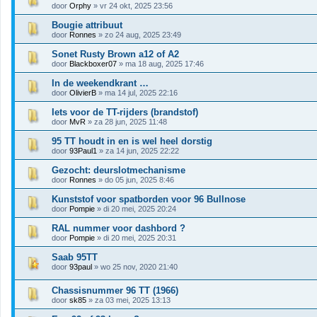
door
Orphy
» vr 24 okt, 2025 23:56
Bougie attribuut
door
Ronnes
» zo 24 aug, 2025 23:49
Sonet Rusty Brown a12 of A2
door
Blackboxer07
» ma 18 aug, 2025 17:46
In de weekendkrant …
door
OlivierB
» ma 14 jul, 2025 22:16
Iets voor de TT-rijders (brandstof)
door
MvR
» za 28 jun, 2025 11:48
95 TT houdt in en is wel heel dorstig
door
93Paul1
» za 14 jun, 2025 22:22
Gezocht: deurslotmechanisme
door
Ronnes
» do 05 jun, 2025 8:46
Kunststof voor spatborden voor 96 Bullnose
door
Pompie
» di 20 mei, 2025 20:24
RAL nummer voor dashbord ?
door
Pompie
» di 20 mei, 2025 20:31
Saab 95TT
door
93paul
» wo 25 nov, 2020 21:40
Chassisnummer 96 TT (1966)
door
sk85
» za 03 mei, 2025 13:13