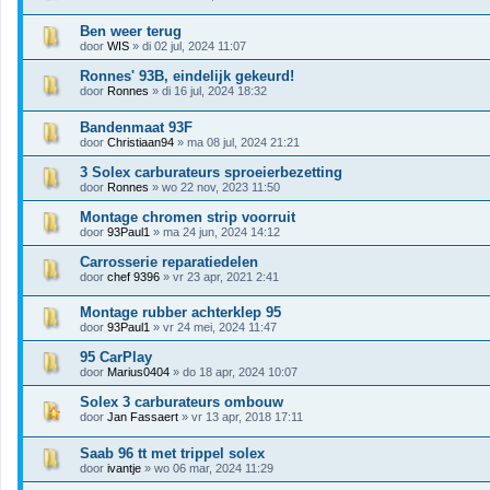
Ben weer terug
door
WIS
» di 02 jul, 2024 11:07
Ronnes' 93B, eindelijk gekeurd!
door
Ronnes
» di 16 jul, 2024 18:32
Bandenmaat 93F
door
Christiaan94
» ma 08 jul, 2024 21:21
3 Solex carburateurs sproeierbezetting
door
Ronnes
» wo 22 nov, 2023 11:50
Montage chromen strip voorruit
door
93Paul1
» ma 24 jun, 2024 14:12
Carrosserie reparatiedelen
door
chef 9396
» vr 23 apr, 2021 2:41
Montage rubber achterklep 95
door
93Paul1
» vr 24 mei, 2024 11:47
95 CarPlay
door
Marius0404
» do 18 apr, 2024 10:07
Solex 3 carburateurs ombouw
door
Jan Fassaert
» vr 13 apr, 2018 17:11
Saab 96 tt met trippel solex
door
ivantje
» wo 06 mar, 2024 11:29