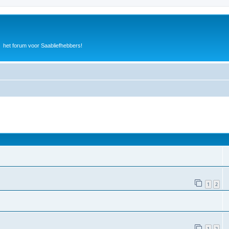
het forum voor Saabliefhebbers!
1
2
1
2