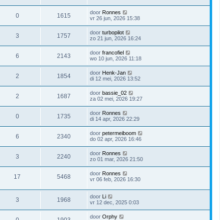
door
Ronnes
0
1615
vr 26 jun, 2026 15:38
door
turbopilot
3
1757
zo 21 jun, 2026 16:24
door
francofiel
6
2143
wo 10 jun, 2026 11:18
door
Henk-Jan
2
1854
di 12 mei, 2026 13:52
door
bassie_02
2
1687
za 02 mei, 2026 19:27
door
Ronnes
0
1735
di 14 apr, 2026 22:29
door
petermeiboom
6
2340
do 02 apr, 2026 16:46
door
Ronnes
3
2240
zo 01 mar, 2026 21:50
door
Ronnes
17
5468
vr 06 feb, 2026 16:30
door
Li
3
1968
vr 12 dec, 2025 0:03
door
Orphy
0
1903