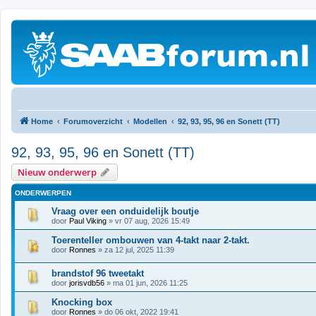
Home
Forumoverzicht
Modellen
92, 93, 95, 96 en Sonett (TT)
92, 93, 95, 96 en Sonett (TT)
Nieuw onderwerp
ONDERWERPEN
Vraag over een onduidelijk boutje
door
Paul Viking
» vr 07 aug, 2026 15:49
Toerenteller ombouwen van 4-takt naar 2-takt.
door
Ronnes
» za 12 jul, 2025 11:39
brandstof 96 tweetakt
door
jorisvdb56
» ma 01 jun, 2026 11:25
Knocking box
door
Ronnes
» do 06 okt, 2022 19:41