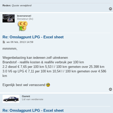
t
Reden:
Quote verwijderd
levensnevel
Donateur (3x)
Re: Omslagpunt LPG - Excel sheet
B
wo 06 feb, 2013 14:59
e
r
mmmmm,
i
c
h
Wegenbelasting kan iedereen zelf uitrekenen
t
Brandstof - reallife kosten & reallife verbruik per 100 km
2.2 diesel € 7,65 per 100 km 5,53 l / 100 km gemeten over 25.398 km
3.0 V6 op LPG € 7,11 per 100 km 10,54 l / 100 km gemeten over 4.586
km
Eigenlijk best wel verrassend
Garrett
Lid van verdienste
Re: Omslagpunt LPG - Excel sheet