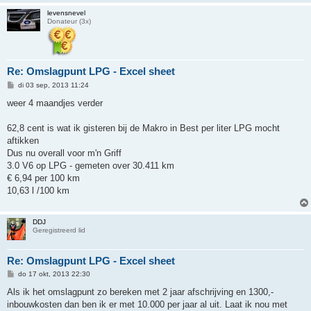
levensnevel
Donateur (3x)
Re: Omslagpunt LPG - Excel sheet
B
di 03 sep, 2013 11:24
e
r
weer 4 maandjes verder
i
c
h
62,8 cent is wat ik gisteren bij de Makro in Best per liter LPG mocht
t
aftikken
Dus nu overall voor m'n Griff
3.0 V6 op LPG - gemeten over 30.411 km
€ 6,94 per 100 km
10,63 l /100 km
DDJ
Geregistreerd lid
Re: Omslagpunt LPG - Excel sheet
B
do 17 okt, 2013 22:30
e
r
Als ik het omslagpunt zo bereken met 2 jaar afschrijving en 1300,-
i
inbouwkosten dan ben ik er met 10.000 per jaar al uit. Laat ik nou met
c