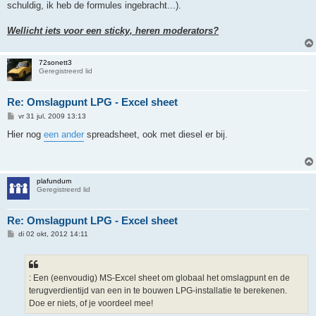
schuldig, ik heb de formules ingebracht...).
Wellicht iets voor een sticky, heren moderators?
72sonett3
Geregistreerd lid
Re: Omslagpunt LPG - Excel sheet
B
vr 31 jul, 2009 13:13
e
r
Hier nog
een ander
spreadsheet, ook met diesel er bij.
i
c
h
t
plafundum
Geregistreerd lid
Re: Omslagpunt LPG - Excel sheet
B
di 02 okt, 2012 14:11
e
r
i
c
h
: Een (eenvoudig) MS-Excel sheet om globaal het omslagpunt en de
t
terugverdientijd van een in te bouwen LPG-installatie te berekenen.
Doe er niets, of je voordeel mee!