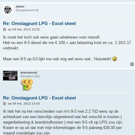
Jethro
Geregistreerd lid
Re: Omslagpunt LPG - Excel sheet
B
wo 06 feb, 2013 13:52
e
r
Ik moet het toch ook eens gaan uitrekenen voor mezelf.
i
Heb nu een 9-3 diesel die me € 109,= aan belasting kost en ca. 1:16/1:17
c
h
verbruikt.
t
Maar een 9-5 op G3 lijkt me ook nog wel eens wat.. Huiswerk!
levensnevel
Donateur (3x)
Re: Omslagpunt LPG - Excel sheet
B
wo 06 feb, 2013 14:04
e
r
Ik heb het na het verscheiden van m'n 9-3 met 2.2 TiD eens op de
i
achterkant van een bierviltje uitgerekend wat het verschil in kosten (
c
h
wegenbelasting & brandstofkosten ) met een 9-5 v6 op LPG zou zijn.
t
Kwam er op uit dat met mijn kilometrages de 9-5 pakweg €30,00 per
maand voordeliger zou zijn.