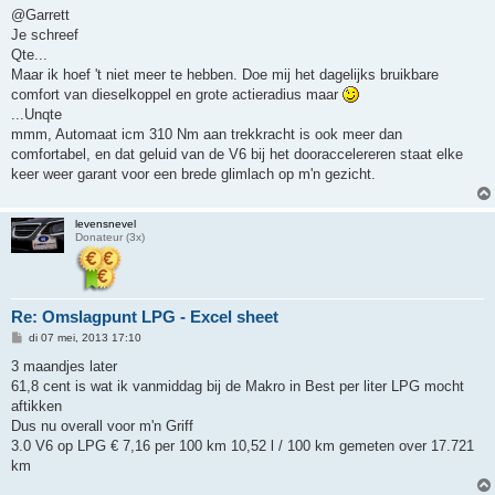
@Garrett
Je schreef
Qte...
Maar ik hoef 't niet meer te hebben. Doe mij het dagelijks bruikbare
comfort van dieselkoppel en grote actieradius maar
...Unqte
mmm, Automaat icm 310 Nm aan trekkracht is ook meer dan
comfortabel, en dat geluid van de V6 bij het dooraccelereren staat elke
keer weer garant voor een brede glimlach op m'n gezicht.
levensnevel
Donateur (3x)
Re: Omslagpunt LPG - Excel sheet
B
di 07 mei, 2013 17:10
e
r
3 maandjes later
i
61,8 cent is wat ik vanmiddag bij de Makro in Best per liter LPG mocht
c
h
aftikken
t
Dus nu overall voor m'n Griff
3.0 V6 op LPG € 7,16 per 100 km 10,52 l / 100 km gemeten over 17.721
km