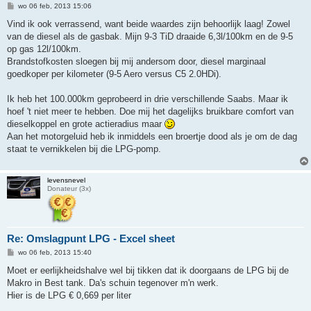
B
wo 06 feb, 2013 15:06
e
r
Vind ik ook verrassend, want beide waardes zijn behoorlijk laag! Zowel
i
van de diesel als de gasbak. Mijn 9-3 TiD draaide 6,3l/100km en de 9-5
c
h
op gas 12l/100km.
t
Brandstofkosten sloegen bij mij andersom door, diesel marginaal
goedkoper per kilometer (9-5 Aero versus C5 2.0HDi).
Ik heb het 100.000km geprobeerd in drie verschillende Saabs. Maar ik
hoef 't niet meer te hebben. Doe mij het dagelijks bruikbare comfort van
dieselkoppel en grote actieradius maar
Aan het motorgeluid heb ik inmiddels een broertje dood als je om de dag
staat te vernikkelen bij die LPG-pomp.
levensnevel
Donateur (3x)
Re: Omslagpunt LPG - Excel sheet
B
wo 06 feb, 2013 15:40
e
r
Moet er eerlijkheidshalve wel bij tikken dat ik doorgaans de LPG bij de
i
Makro in Best tank. Da's schuin tegenover m'n werk.
c
h
Hier is de LPG € 0,669 per liter
t