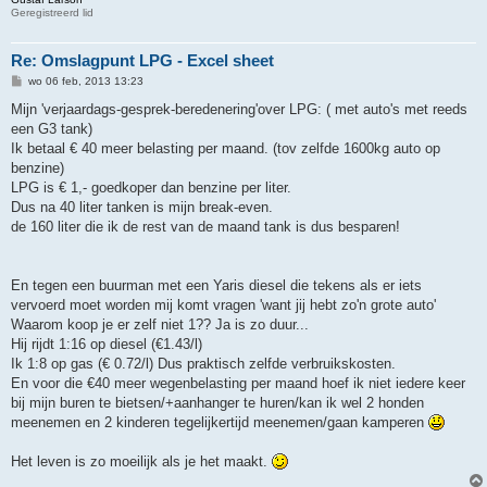
Geregistreerd lid
Re: Omslagpunt LPG - Excel sheet
B
wo 06 feb, 2013 13:23
e
r
Mijn 'verjaardags-gesprek-beredenering'over LPG: ( met auto's met reeds
i
een G3 tank)
c
h
Ik betaal € 40 meer belasting per maand. (tov zelfde 1600kg auto op
t
benzine)
LPG is € 1,- goedkoper dan benzine per liter.
Dus na 40 liter tanken is mijn break-even.
de 160 liter die ik de rest van de maand tank is dus besparen!
En tegen een buurman met een Yaris diesel die tekens als er iets
vervoerd moet worden mij komt vragen 'want jij hebt zo'n grote auto'
Waarom koop je er zelf niet 1?? Ja is zo duur...
Hij rijdt 1:16 op diesel (€1.43/l)
Ik 1:8 op gas (€ 0.72/l) Dus praktisch zelfde verbruikskosten.
En voor die €40 meer wegenbelasting per maand hoef ik niet iedere keer
bij mijn buren te bietsen/+aanhanger te huren/kan ik wel 2 honden
meenemen en 2 kinderen tegelijkertijd meenemen/gaan kamperen
Het leven is zo moeilijk als je het maakt.