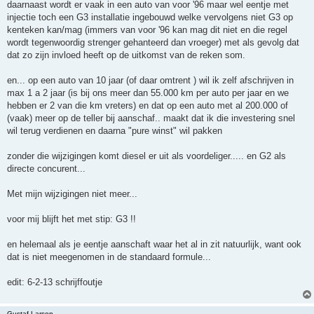
daarnaast wordt er vaak in een auto van voor '96 maar wel eentje met
injectie toch een G3 installatie ingebouwd welke vervolgens niet G3 op
kenteken kan/mag (immers van voor '96 kan mag dit niet en die regel
wordt tegenwoordig strenger gehanteerd dan vroeger) met als gevolg dat
dat zo zijn invloed heeft op de uitkomst van de reken som.
en... op een auto van 10 jaar (of daar omtrent ) wil ik zelf afschrijven in
max 1 a 2 jaar (is bij ons meer dan 55.000 km per auto per jaar en we
hebben er 2 van die km vreters) en dat op een auto met al 200.000 of
(vaak) meer op de teller bij aanschaf.. maakt dat ik die investering snel
wil terug verdienen en daarna "pure winst" wil pakken
zonder die wijzigingen komt diesel er uit als voordeliger..... en G2 als
directe concurent...
Met mijn wijzigingen niet meer...
voor mij blijft het met stip: G3 !!
en helemaal als je eentje aanschaft waar het al in zit natuurlijk, want ook
dat is niet meegenomen in de standaard formule...
edit: 6-2-13 schrijffoutje
Gustaf Larson