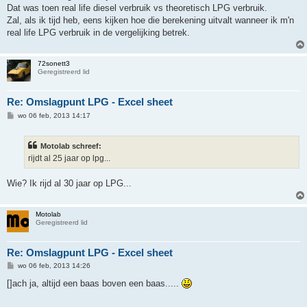
Dat was toen real life diesel verbruik vs theoretisch LPG verbruik.
Zal, als ik tijd heb, eens kijken hoe die berekening uitvalt wanneer ik m'n
real life LPG verbruik in de vergelijking betrek.
72sonett3
Geregistreerd lid
Re: Omslagpunt LPG - Excel sheet
B
wo 06 feb, 2013 14:17
e
r
i
Motolab schreef:
c
h
rijdt al 25 jaar op lpg...
t
Wie? Ik rijd al 30 jaar op LPG...
Motolab
Geregistreerd lid
Re: Omslagpunt LPG - Excel sheet
B
wo 06 feb, 2013 14:26
e
r
[]ach ja, altijd een baas boven een baas.....
i
c
h