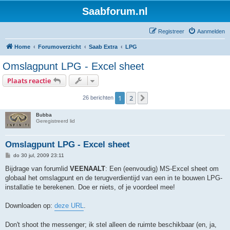
Saabforum.nl
Registreer
Aanmelden
Home
Forumoverzicht
Saab Extra
LPG
Omslagpunt LPG - Excel sheet
Plaats reactie
1
2
Volgende
26 berichten
Bubba
Geregistreerd lid
Omslagpunt LPG - Excel sheet
B
do 30 jul, 2009 23:11
e
r
Bijdrage van forumlid
VEENAALT
: Een (eenvoudig) MS-Excel sheet om
i
globaal het omslagpunt en de terugverdientijd van een in te bouwen LPG-
c
h
installatie te berekenen. Doe er niets, of je voordeel mee!
t
Downloaden op:
deze URL
.
Don't shoot the messenger; ik stel alleen de ruimte beschikbaar (en, ja,