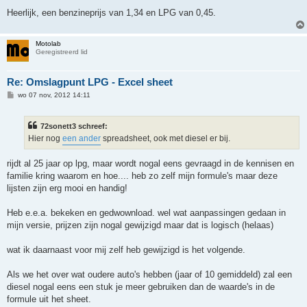
Heerlijk, een benzineprijs van 1,34 en LPG van 0,45.
Motolab
Geregistreerd lid
Re: Omslagpunt LPG - Excel sheet
B
wo 07 nov, 2012 14:11
e
r
i
72sonett3 schreef:
c
h
Hier nog
een ander
spreadsheet, ook met diesel er bij.
t
rijdt al 25 jaar op lpg, maar wordt nogal eens gevraagd in de kennisen en
familie kring waarom en hoe.... heb zo zelf mijn formule's maar deze
lijsten zijn erg mooi en handig!
Heb e.e.a. bekeken en gedwownload. wel wat aanpassingen gedaan in
mijn versie, prijzen zijn nogal gewijzigd maar dat is logisch (helaas)
wat ik daarnaast voor mij zelf heb gewijzigd is het volgende.
Als we het over wat oudere auto's hebben (jaar of 10 gemiddeld) zal een
diesel nogal eens een stuk je meer gebruiken dan de waarde's in de
formule uit het sheet.