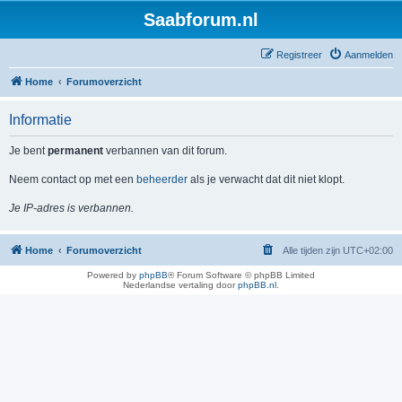
Saabforum.nl
Registreer
Aanmelden
Home
Forumoverzicht
Informatie
Je bent
permanent
verbannen van dit forum.
Neem contact op met een
beheerder
als je verwacht dat dit niet klopt.
Je IP-adres is verbannen.
Home
Forumoverzicht
Alle tijden zijn
UTC+02:00
Powered by
phpBB
® Forum Software © phpBB Limited
Nederlandse vertaling door
phpBB.nl
.