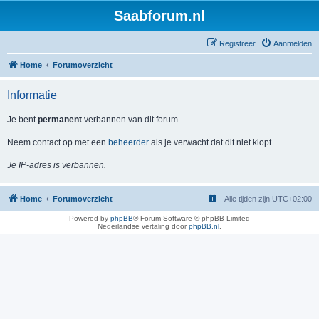
Saabforum.nl
Registreer
Aanmelden
Home
Forumoverzicht
Informatie
Je bent
permanent
verbannen van dit forum.
Neem contact op met een
beheerder
als je verwacht dat dit niet klopt.
Je IP-adres is verbannen.
Home
Forumoverzicht
Alle tijden zijn
UTC+02:00
Powered by
phpBB
® Forum Software © phpBB Limited
Nederlandse vertaling door
phpBB.nl
.