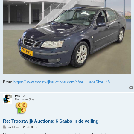
Bron:
https://www.troostwijkauctions.com/c/ve ... ageSize=48
frits 9-3
Donateur (3x)
Re: Troostwijk Auctions: 6 Saabs in de veiling
B
zo 31 mei, 2026 8:05
e
r