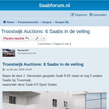
Saabforum.nl
Registreer
Aanmelden
Home
Forumoverzicht
Gespot
Gespot NL
Troostwijk Auctions: 6 Saabs in de veiling
Plaats reactie
5 berichten • Pagina
1
van
1
RoelandV
Geregistreerd lid
Troostwijk Auctions: 6 Saabs in de veiling
B
za 30 mei, 2026 23:45
e
r
Naast de door J. Vermeulen gespotte Saab 9-3X staan er nog 5 andere
i
Saabs bij Troostwijk,
c
h
waaronder deze Saab 9-3 Sport Sedan:
t