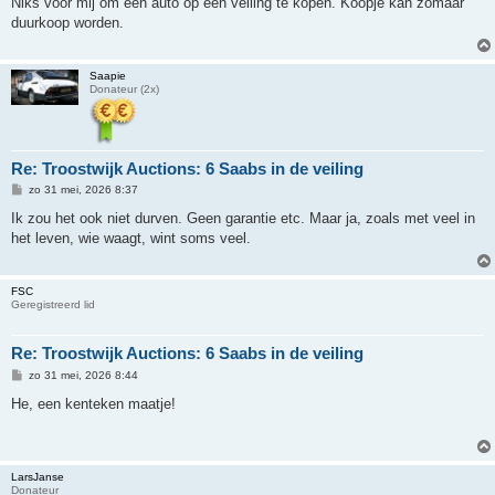
Niks voor mij om een auto op een veiling te kopen. Koopje kan zomaar
i
duurkoop worden.
c
h
t
Saapie
Donateur (2x)
Re: Troostwijk Auctions: 6 Saabs in de veiling
B
zo 31 mei, 2026 8:37
e
r
Ik zou het ook niet durven. Geen garantie etc. Maar ja, zoals met veel in
i
het leven, wie waagt, wint soms veel.
c
h
t
FSC
Geregistreerd lid
Re: Troostwijk Auctions: 6 Saabs in de veiling
B
zo 31 mei, 2026 8:44
e
r
He, een kenteken maatje!
i
c
h
t
LarsJanse
Donateur