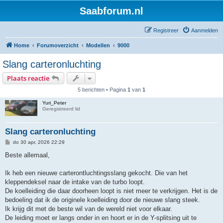
Saabforum.nl
Registreer
Aanmelden
Home
Forumoverzicht
Modellen
9000
Slang carteronluchting
Plaats reactie
5 berichten • Pagina
1
van
1
Yuri_Peter
Geregistreerd lid
Slang carteronluchting
B
do 30 apr, 2026 22:29
e
r
Beste allemaal,
i
c
h
Ik heb een nieuwe carterontluchtingsslang gekocht. Die van het
t
kleppendeksel naar de intake van de turbo loopt.
De koelleiding die daar doorheen loopt is niet meer te verkrijgen. Het is de
bedoeling dat ik de originele koelleiding door de nieuwe slang steek.
Ik krijg dit met de beste wil van de wereld niet voor elkaar.
De leiding moet er langs onder in en hoort er in de Y-splitsing uit te