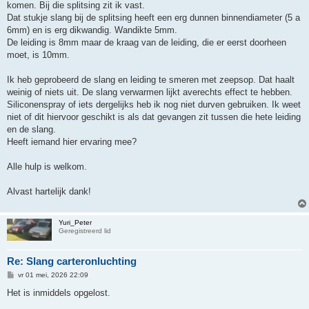
komen. Bij die splitsing zit ik vast.
Dat stukje slang bij de splitsing heeft een erg dunnen binnendiameter (5 a
6mm) en is erg dikwandig. Wandikte 5mm.
De leiding is 8mm maar de kraag van de leiding, die er eerst doorheen
moet, is 10mm.
Ik heb geprobeerd de slang en leiding te smeren met zeepsop. Dat haalt
weinig of niets uit. De slang verwarmen lijkt averechts effect te hebben.
Siliconenspray of iets dergelijks heb ik nog niet durven gebruiken. Ik weet
niet of dit hiervoor geschikt is als dat gevangen zit tussen die hete leiding
en de slang.
Heeft iemand hier ervaring mee?
Alle hulp is welkom.
Alvast hartelijk dank!
Yuri_Peter
Geregistreerd lid
Re: Slang carteronluchting
B
vr 01 mei, 2026 22:09
e
r
Het is inmiddels opgelost.
i
c