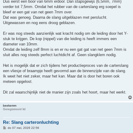
Dus eerst een boor van 6mm erdoor. Dan stapsgewijs (6,5mm, 7mm)
verder tot 7,5mm. Omdat het rubber van de carterslang erg soepel is
bleef er een gat van net geen 7mm over.
Dat was genoeg. Daarna de slang uitgeblazen met perslucht.
Uitgewassen en nog eens droog geblazen.
Er was nog steeds aanzienlijk wat kracht nodig om de leiding door het Y-
stuk te krijgen. De kop (nippel) van die leiding is heeft immers een
diameter van 10mm.
Omdat de leiding zelf 8mm is en er nu een gat gat van net geen 7mm is
sluit alles nog steeds perfect luchtdicht af. Geen slangklem nodig.
Het is mogelijk dat er zich tijdens het productieproces van de carterslang
een vliesje of braampje heeft gevormd aan de binnenzijde van de slang.
Ik weet het niet zeker, maar het kan. Maar dat is door het boren ook
meteen opgelost.
Dit zal waarschijnlijk niet de manier zijn zoals het hoort, maar het werkt.
beekemm
Geregistreerd lid
Re: Slang carteronluchting
B
do 07 mei, 2026 22:56
e