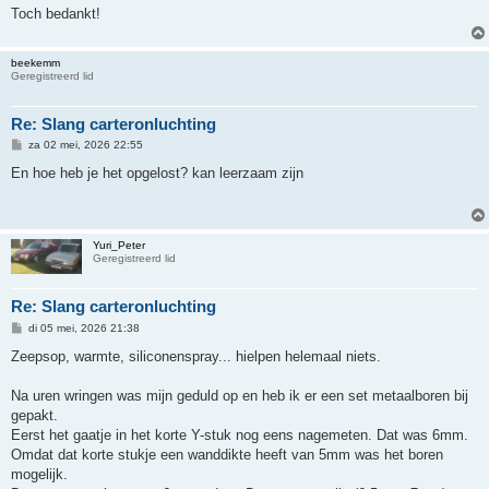
h
Toch bedankt!
t
beekemm
Geregistreerd lid
Re: Slang carteronluchting
B
za 02 mei, 2026 22:55
e
r
En hoe heb je het opgelost? kan leerzaam zijn
i
c
h
t
Yuri_Peter
Geregistreerd lid
Re: Slang carteronluchting
B
di 05 mei, 2026 21:38
e
r
Zeepsop, warmte, siliconenspray... hielpen helemaal niets.
i
c
h
Na uren wringen was mijn geduld op en heb ik er een set metaalboren bij
t
gepakt.
Eerst het gaatje in het korte Y-stuk nog eens nagemeten. Dat was 6mm.
Omdat dat korte stukje een wanddikte heeft van 5mm was het boren
mogelijk.