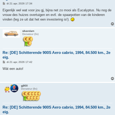
B
di 21 apr, 2026 17:34
e
r
Eigenlijk wel wat voor jou gj, bijna net zo mooi als Eucalyptus. Nu nog de
i
vrouw des huizes overtuigen en evtl. de spaarpotten van de kinderen
c
h
vinden (leg ze uit dat het een investering is!).
t
silvandam
Donateur (3x)
Re: [DE] Schitterende 900S Aero cabrio, 1994, 84.500 km., 2e
eig.
B
di 21 apr, 2026 17:42
e
r
Wát een auto!
i
c
h
t
gj900
Donateur (9x)
Re: [DE] Schitterende 900S Aero cabrio, 1994, 84.500 km., 2e
eig.