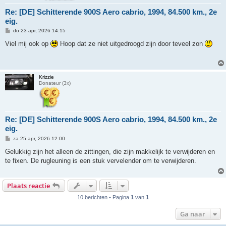
Re: [DE] Schitterende 900S Aero cabrio, 1994, 84.500 km., 2e
eig.
B
do 23 apr, 2026 14:15
e
r
Viel mij ook op
Hoop dat ze niet uitgedroogd zijn door teveel zon
i
c
h
t
Krizzie
Donateur (3x)
Re: [DE] Schitterende 900S Aero cabrio, 1994, 84.500 km., 2e
eig.
B
za 25 apr, 2026 12:00
e
r
Gelukkig zijn het alleen de zittingen, die zijn makkelijk te verwijderen en
i
te fixen. De rugleuning is een stuk vervelender om te verwijderen.
c
h
t
Plaats reactie
10 berichten • Pagina
1
van
1
Ga naar