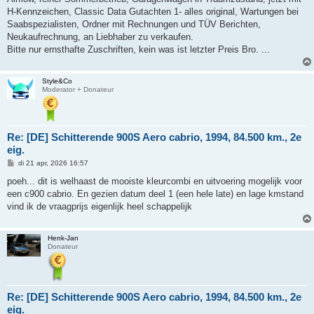
H-Kennzeichen, Classic Data Gutachten 1- alles original, Wartungen bei
Saabspezialisten, Ordner mit Rechnungen und TÜV Berichten,
Neukaufrechnung, an Liebhaber zu verkaufen.
Bitte nur ernsthafte Zuschriften, kein was ist letzter Preis Bro. ...
Style&Co
Moderator + Donateur
Re: [DE] Schitterende 900S Aero cabrio, 1994, 84.500 km., 2e
eig.
B
di 21 apr, 2026 16:57
e
r
poeh... dit is welhaast de mooiste kleurcombi en uitvoering mogelijk voor
i
een c900 cabrio. En gezien datum deel 1 (een hele late) en lage kmstand
c
h
vind ik de vraagprijs eigenlijk heel schappelijk
t
Henk-Jan
Donateur
Re: [DE] Schitterende 900S Aero cabrio, 1994, 84.500 km., 2e
eig.