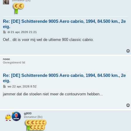
Donateur (2x)
Re: [DE] Schitterende 900S Aero cabrio, 1994, 84.500 km., 2e
eig.
B
di 21 apr, 2026 21:21
e
r
Oef.. dit is voor mij wel de ultieme 900 classic cabrio.
i
c
h
t
noee
Geregistreerd lid
Re: [DE] Schitterende 900S Aero cabrio, 1994, 84.500 km., 2e
eig.
B
wo 22 apr, 2026 8:52
e
r
jammer dat die stoelen niet meer de contourvorm hebben...
i
c
h
t
gj900
Donateur (9x)