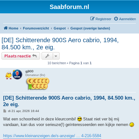
Saabforum.nl
Registreer
Aanmelden
Home
Forumoverzicht
Gespot
Gespot (overige landen)
[DE] Schitterende 900S Aero cabrio, 1994,
84.500 km., 2e eig.
Plaats reactie
10 berichten • Pagina
1
van
1
gj900
Donateur (9x)
[DE] Schitterende 900S Aero cabrio, 1994, 84.500 km.,
2e eig.
B
di 21 apr, 2026 16:44
e
r
Wat een schoonheid in deze kleurcombi!
Staat niet ver bij mij
i
vandaan, kan dus voor serieuze(!) geïnteresseerden een kijkje nemen
c
h
t
https://www.kleinanzeigen.de/s-anzeige/ ... 4-216-5584