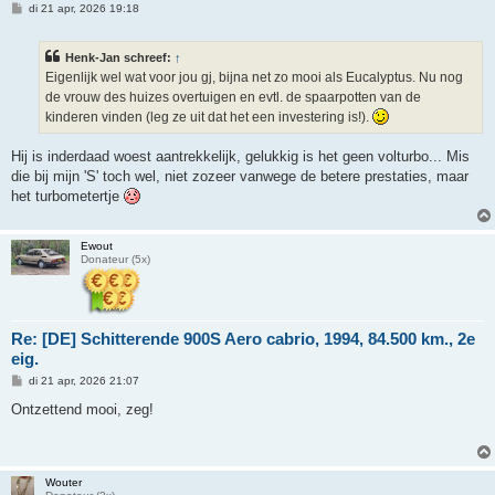
B
di 21 apr, 2026 19:18
e
r
i
Henk-Jan schreef:
↑
c
h
Eigenlijk wel wat voor jou gj, bijna net zo mooi als Eucalyptus. Nu nog
t
de vrouw des huizes overtuigen en evtl. de spaarpotten van de
kinderen vinden (leg ze uit dat het een investering is!).
Hij is inderdaad woest aantrekkelijk, gelukkig is het geen volturbo... Mis
die bij mijn 'S' toch wel, niet zozeer vanwege de betere prestaties, maar
het turbometertje
Ewout
Donateur (5x)
Re: [DE] Schitterende 900S Aero cabrio, 1994, 84.500 km., 2e
eig.
B
di 21 apr, 2026 21:07
e
r
Ontzettend mooi, zeg!
i
c
h
t
Wouter