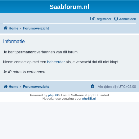
Saabforum.nl
Registreer
Aanmelden
Home
Forumoverzicht
Informatie
Je bent
permanent
verbannen van dit forum.
Neem contact op met een
beheerder
als je verwacht dat dit niet klopt.
Je IP-adres is verbannen.
Home
Forumoverzicht
Alle tijden zijn
UTC+02:00
Powered by
phpBB
® Forum Software © phpBB Limited
Nederlandse vertaling door
phpBB.nl
.