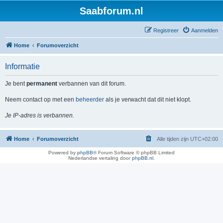
Saabforum.nl
Registreer
Aanmelden
Home
Forumoverzicht
Informatie
Je bent
permanent
verbannen van dit forum.
Neem contact op met een
beheerder
als je verwacht dat dit niet klopt.
Je IP-adres is verbannen.
Home
Forumoverzicht
Alle tijden zijn
UTC+02:00
Powered by
phpBB
® Forum Software © phpBB Limited
Nederlandse vertaling door
phpBB.nl
.