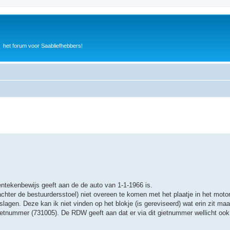
het forum voor Saabliefhebbers!
entekenbewijs geeft aan de de auto van 1-1-1966 is.
chter de bestuurdersstoel) niet overeen te komen met het plaatje in het moto
en. Deze kan ik niet vinden op het blokje (is gereviseerd) wat erin zit maar
ietnummer (731005). De RDW geeft aan dat er via dit gietnummer wellicht ook 