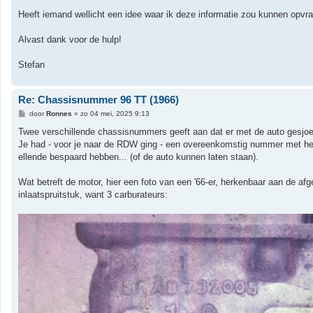
Heeft iemand wellicht een idee waar ik deze informatie zou kunnen opvr
Alvast dank voor de hulp!
Stefan
Re: Chassisnummer 96 TT (1966)
B
door
Ronnes
»
zo 04 mei, 2025 9:13
e
r
Twee verschillende chassisnummers geeft aan dat er met de auto gesjoem
i
Je had - voor je naar de RDW ging - een overeenkomstig nummer met het 
c
h
ellende bespaard hebben... (of de auto kunnen laten staan).
t
Wat betreft de motor, hier een foto van een '66-er, herkenbaar aan de 
inlaatspruitstuk, want 3 carburateurs: