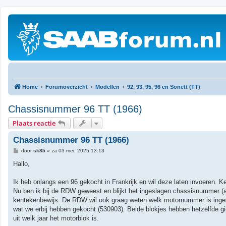
Home
Forumoverzicht
Modellen
92, 93, 95, 96 en Sonett (TT)
Chassisnummer 96 TT (1966)
Plaats reactie
Chassisnummer 96 TT (1966)
B
door
sk85
»
za 03 mei, 2025 13:13
e
r
Hallo,
i
c
h
Ik heb onlangs een 96 gekocht in Frankrijk en wil deze laten invoeren. K
t
Nu ben ik bij de RDW geweest en blijkt het ingeslagen chassisnummer (a
kentekenbewijs. De RDW wil ook graag weten welk motornummer is ingeslag
wat we erbij hebben gekocht (530903). Beide blokjes hebben hetzelfde g
uit welk jaar het motorblok is.