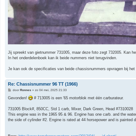
Jij spreekt van gietnummer 731005, maar deze foto zegt 732005. Kan het 
In het onderdelenboek kan ik beide nummers niet terugvinden.
Je kan ook de specificaties van beide chassisnummers opvragen bij het 
Re: Chassisnummer 96 TT (1966)
B
door
Ronnes
»
zo 04 mei, 2025 21:33
e
r
Gevonden!
# 713005 is een '65 motorblok met één carburateur.
i
c
h
731005 Block#, 850CC, Std 1 carb, Mixer, Dark Green, Head #7310028
t
This engine was in the 1965 95 & 96. Engine has one carb. and the water 
the side of cylinder #2. Engine is rated at 44 horsepower and is painted 