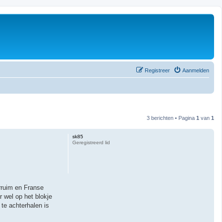
Registreer
Aanmelden
3 berichten • Pagina
1
van
1
sk85
Geregistreerd lid
rruim en Franse
 wel op het blokje
te achterhalen is