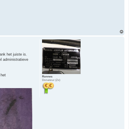
O
m
h
o
o
g
k het juiste is.
l administratieve
 het
Ronnes
Donateur (2x)