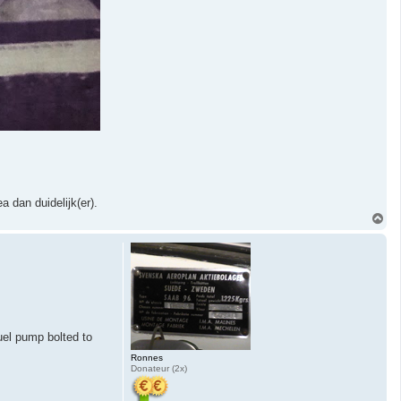
 dan duidelijk(er).
O
m
h
o
o
g
uel pump bolted to
Ronnes
Donateur (2x)