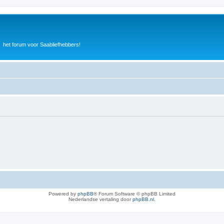
het forum voor Saabliefhebbers!
Powered by
phpBB
® Forum Software © phpBB Limited
Nederlandse vertaling door
phpBB.nl
.