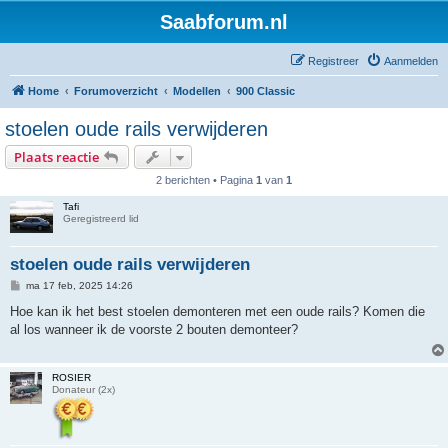
Saabforum.nl
Registreer
Aanmelden
Home
Forumoverzicht
Modellen
900 Classic
stoelen oude rails verwijderen
Plaats reactie
2 berichten • Pagina
1
van
1
Tafi
Geregistreerd lid
stoelen oude rails verwijderen
B
ma 17 feb, 2025 14:26
e
r
Hoe kan ik het best stoelen demonteren met een oude rails? Komen die
i
al los wanneer ik de voorste 2 bouten demonteer?
c
h
t
ROSIER
Donateur (2x)