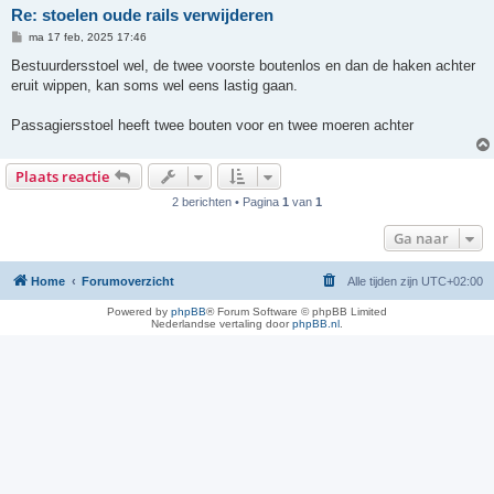
Re: stoelen oude rails verwijderen
B
ma 17 feb, 2025 17:46
e
r
Bestuurdersstoel wel, de twee voorste boutenlos en dan de haken achter
i
eruit wippen, kan soms wel eens lastig gaan.
c
h
t
Passagiersstoel heeft twee bouten voor en twee moeren achter
Plaats reactie
2 berichten • Pagina
1
van
1
Ga naar
Home
Forumoverzicht
Alle tijden zijn
UTC+02:00
Powered by
phpBB
® Forum Software © phpBB Limited
Nederlandse vertaling door
phpBB.nl
.