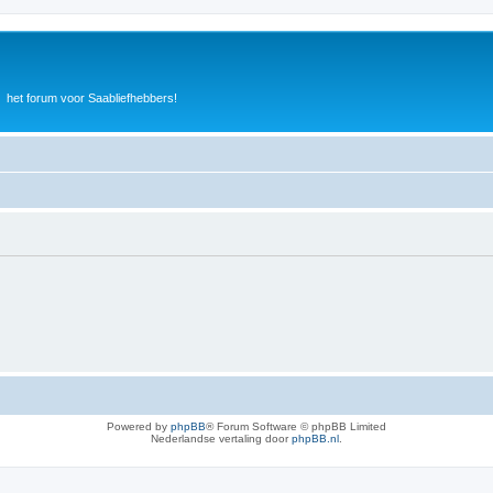
het forum voor Saabliefhebbers!
Powered by
phpBB
® Forum Software © phpBB Limited
Nederlandse vertaling door
phpBB.nl
.