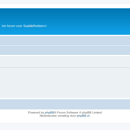
het forum voor Saabliefhebbers!
Powered by
phpBB
® Forum Software © phpBB Limited
Nederlandse vertaling door
phpBB.nl
.