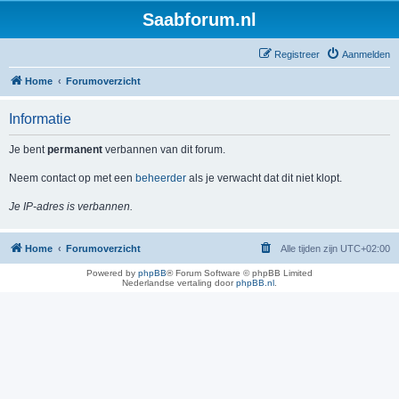
Saabforum.nl
Registreer
Aanmelden
Home
Forumoverzicht
Informatie
Je bent
permanent
verbannen van dit forum.
Neem contact op met een
beheerder
als je verwacht dat dit niet klopt.
Je IP-adres is verbannen.
Home
Forumoverzicht
Alle tijden zijn
UTC+02:00
Powered by
phpBB
® Forum Software © phpBB Limited
Nederlandse vertaling door
phpBB.nl
.