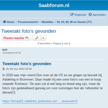
Saabforum.nl
Registreer
Aanmelden
Home
Forumoverzicht
Modellen
92, 93, 95, 96 en Sonett (TT)
Tweetakt foto's gevonden
Plaats reactie
5 berichten • Pagina
1
van
1
MvR
Geregistreerd lid
Tweetakt foto's gevonden
B
do 30 nov, 2023 19:32
e
r
In 2018 was mijn vriend Don over uit de VS en we gingen op bezoek bij
i
Aaldering in Brummen. Daar maakt hij een serie foto's van een te koop
c
h
staande 'Kortneus'. De auto zal al wel lang en breed weg zijn, maar de
t
foto's zijn gedetailleerd genoeg om voor sommigen hier als 'referentie' te
dienen(?)
https://emea01.safelinks.protection.out ... reserved=0