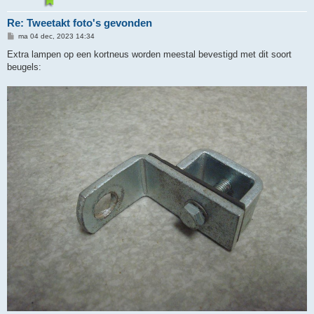
Re: Tweetakt foto's gevonden
B
ma 04 dec, 2023 14:34
e
r
Extra lampen op een kortneus worden meestal bevestigd met dit soort
i
beugels:
c
h
t