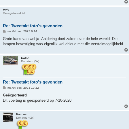
MvR
Geregistreerd lid
Re: Tweetakt foto's gevonden
B
ma 04 dec, 2023 0:14
e
r
Grote kans van wel ja. Aaldering doet zaken over de hele wereld. Die
i
lampen-bevestiging was eigenlijk wel chique met die verstelmogelijkheid.
c
h
t
Ewout
Donateur (5x)
Re: Tweetakt foto's gevonden
B
ma 04 dec, 2023 10:22
e
r
Geëxporteerd
i
Dit voertuig is geëxporteerd op 7-10-2020.
c
h
t
Ronnes
Donateur (2x)