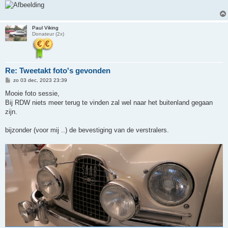
Paul Viking
Donateur (2x)
Re: Tweetakt foto's gevonden
B
zo 03 dec, 2023 23:39
e
r
Mooie foto sessie,
i
Bij RDW niets meer terug te vinden zal wel naar het buitenland gegaan
c
h
zijn.
t
bijzonder (voor mij ..) de bevestiging van de verstralers.